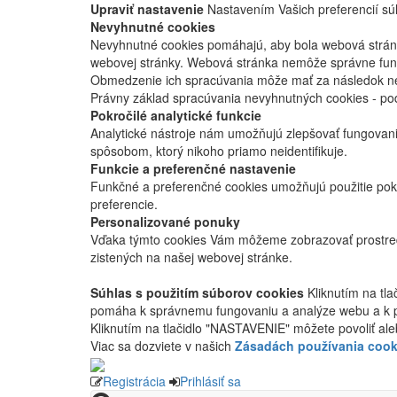
Upraviť nastavenie
Nastavením Vašich preferencií súh
Nevyhnutné cookies
Nevyhnutné cookies pomáhajú, aby bola webová stránka
webovej stránky. Webová stránka nemôže správne fung
Obmedzenie ich spracúvania môže mať za následok nes
Právny základ spracúvania nevyhnutných cookies - po
Pokročilé analytické funkcie
Analytické nástroje nám umožňujú zlepšovať fungovan
spôsobom, ktorý nikoho priamo neidentifikuje.
Funkcie a preferenčné nastavenie
Funkčné a preferenčné cookies umožňujú použitie pok
preferencie.
Personalizované ponuky
Vďaka týmto cookies Vám môžeme zobrazovať prostred
zistených na našej webovej stránke.
Súhlas s použitím súborov cookies
Kliknutím na tl
pomáha k správnemu fungovaniu a analýze webu a k 
Kliknutím na tlačidlo "NASTAVENIE" môžete povoliť ale
Viac sa dozviete v našich
Zásadách používania cook
Registrácia
Prihlásiť sa