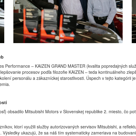
eb
sales Performance – KAIZEN GRAND MASTER (kvalita popredajných služie
lepšovanie procesov podľa filozofie KAIZEN – teda kontinuálneho zlepš
kolení personálu a zákazníckej starostlivosti. Úspech v tejto kategóri
zemia.
osti
) obsadilo Mitsubishi Motors v Slovenskej republike 2. miesto, čo potv
kov, ktorí využili služby autorizovaných servisov Mitsubishi, a reflektu
. Výsledky ukazujú, že sa náš tím systematicky zameriava na budovanie