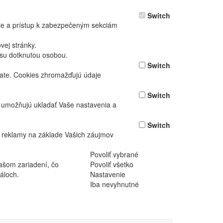
Switch
nie a prístup k zabezpečeným sekciám
ej stránky.
asu dotknutou osobou.
Switch
vate. Cookies zhromažďujú údaje
Switch
ž umožňujú ukladať Vaše nastavenia a
Switch
 reklamy na základe Vašich záujmov
Povoliť vybrané
ašom zariadení, čo
Povoliť všetko
áloch.
Nastavenie
Iba nevyhnutné