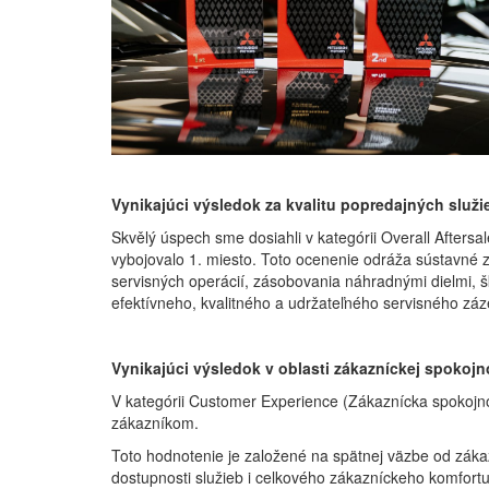
Vynikajúci výsledok za kvalitu popredajných služi
Skvělý úspech sme dosiahli v kategórii Overall After
vybojovalo 1. miesto. Toto ocenenie odráža sústavné z
servisných operácií, zásobovania náhradnými dielmi, š
efektívneho, kvalitného a udržateľného servisného zá
Vynikajúci výsledok v oblasti zákazníckej spokojn
V kategórii Customer Experience (Zákaznícka spokojnosť
zákazníkom.
Toto hodnotenie je založené na spätnej väzbe od zákazní
dostupnosti služieb i celkového zákazníckeho komfortu