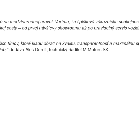
é na medzinárodnej úrovni. Veríme, že špičková zákaznícka spokojnosť
kej cesty – od prvej návštevy showroomu až po pravidelný servis vozidl
ch tímov, ktoré kladú dôraz na kvalitu, transparentnosť a maximálnu s
ieb,“
dodáva Aleš Durdil, technický riaditeľ M Motors SK.