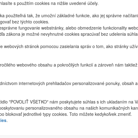
lasíte s použitím cookies na nižšie uvedené účely.
 použiteľná tak, že umožní základné funkcie, ako jej správne načíta
ovať bez týchto cookies.
právne fungovanie webstránky, alebo obmedzenie funkcionality webov
dľa zákona je možné nevyhnutné cookies spracúvať bez udelenia súhl
ie webových stránok pomocou zasielania správ o tom, ako stránky uží
ročilého webového obsahu a pokročilých funkcií a zároveň nám taktie
níctvom internetových prehliadačov personalizované ponuky, obsah a
ačidlo "POVOLIŤ VŠETKO" nám poskytujete súhlas s ich ukladaním na V
poskytovaniu personalizovaného obsahu na našich komunikačných kan
bo blokovať jednotlivé typy cookies. Toto môžete kedykoľvek zmeniť.
ies
.