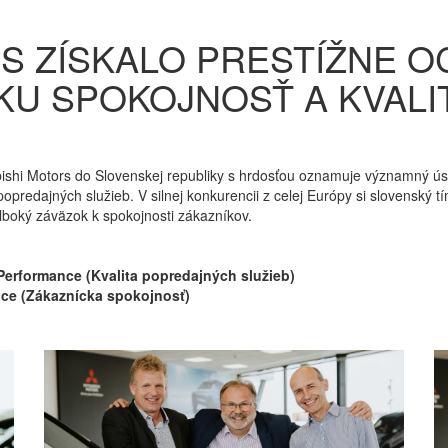
S ZÍSKALO PRESTÍŽNE O
KU SPOKOJNOSŤ A KVAL
ishi Motors do Slovenskej republiky s hrdosťou oznamuje významný ú
popredajných služieb. V silnej konkurencii z celej Európy si slovenský 
hlboký záväzok k spokojnosti zákazníkov.
s Performance (Kvalita popredajných služieb)
nce (Zákaznícka spokojnosť)