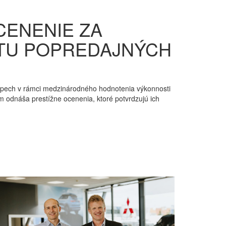
CENENIE ZA
ITU POPREDAJNÝCH
spech v rámci medzinárodného hodnotenia výkonnosti
tím odnáša prestížne ocenenia, ktoré potvrdzujú ich