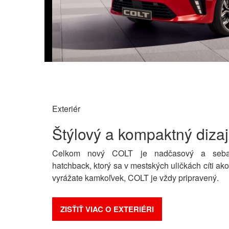
Exteriér
Štýlový a kompaktný diza
Celkom nový COLT je nadčasový a sebai
hatchback, ktorý sa v mestských uličkách cíti a
vyrážate kamkoľvek, COLT je vždy pripravený.
ZISŤIŤ VIAC O EXTERIÉRI