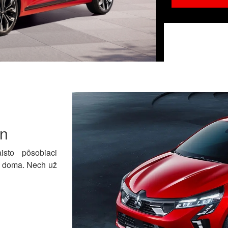
jn
sto pôsobiaci
ko doma. Nech už