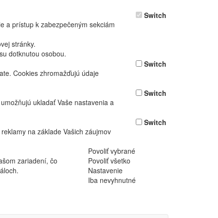
Switch
nie a prístup k zabezpečeným sekciám
ej stránky.
asu dotknutou osobou.
Switch
vate. Cookies zhromažďujú údaje
Switch
ž umožňujú ukladať Vaše nastavenia a
Switch
 reklamy na základe Vašich záujmov
Povoliť vybrané
ašom zariadení, čo
Povoliť všetko
áloch.
Nastavenie
Iba nevyhnutné