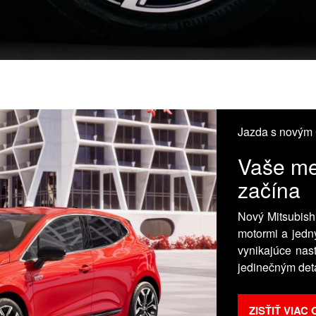
Jazda s novým
Vaše me
začína
Nový Mitsubishi
motormi a jedn
vynikajúce na
jedinečným det
ZISŤIŤ VIA