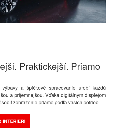
jší. Praktickejší. Priamo
 výbavy a špičkové spracovanie urobí každú
jšou a príjemnejšou. Vďaka digitálnym displejom
ôsobiť zobrazenie priamo podľa vašich potrieb.
O INTERIÉRI