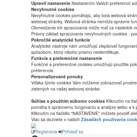
Upraviť nastavenie
Nastavením Vašich preferencií súh
Nevyhnutné cookies
Nevyhnutné cookies pomáhajú, aby bola webová stránka
webovej stránky. Webová stránka nemôže správne fung
Obmedzenie ich spracúvania môže mať za následok nes
Právny základ spracúvania nevyhnutných cookies - po
Pokročilé analytické funkcie
Analytické nástroje nám umožňujú zlepšovať fungovan
spôsobom, ktorý nikoho priamo neidentifikuje.
Funkcie a preferenčné nastavenie
Funkčné a preferenčné cookies umožňujú použitie pok
preferencie.
Personalizované ponuky
Vďaka týmto cookies Vám môžeme zobrazovať prostred
zistených na našej webovej stránke.
Súhlas s použitím súborov cookies
Kliknutím na tl
pomáha k správnemu fungovaniu a analýze webu a k 
Kliknutím na tlačidlo "NASTAVENIE" môžete povoliť ale
Viac sa dozviete v našich
Zásadách používania cook
Registrácia
Prihlásiť sa