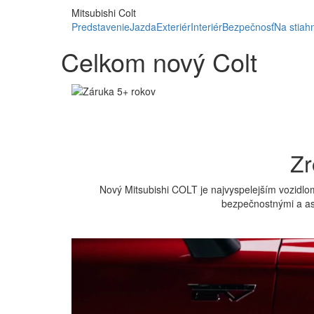
Mitsubishi Colt
Predstavenie
Jazda
Exteriér
Interiér
Bezpečnosť
Na stiah
Celkom nový Colt
Zr
Nový Mitsubishi COLT je najvyspelejším vozidlom
bezpečnostnými a asi