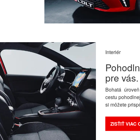
Interiér
Pohodlne
pre vás.
Bohatá úroveň
cestu pohodlne
si môžete prisp
ZISŤIŤ VIAC 