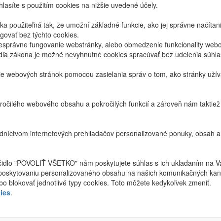
lasíte s použitím cookies na nižšie uvedené účely.
 použiteľná tak, že umožní základné funkcie, ako jej správne načíta
ovať bez týchto cookies.
právne fungovanie webstránky, alebo obmedzenie funkcionality webov
dľa zákona je možné nevyhnutné cookies spracúvať bez udelenia súhl
ie webových stránok pomocou zasielania správ o tom, ako stránky uží
ročilého webového obsahu a pokročilých funkcií a zároveň nám taktie
níctvom internetových prehliadačov personalizované ponuky, obsah a
ačidlo "POVOLIŤ VŠETKO" nám poskytujete súhlas s ich ukladaním na V
poskytovaniu personalizovaného obsahu na našich komunikačných kan
bo blokovať jednotlivé typy cookies. Toto môžete kedykoľvek zmeniť.
ies
.