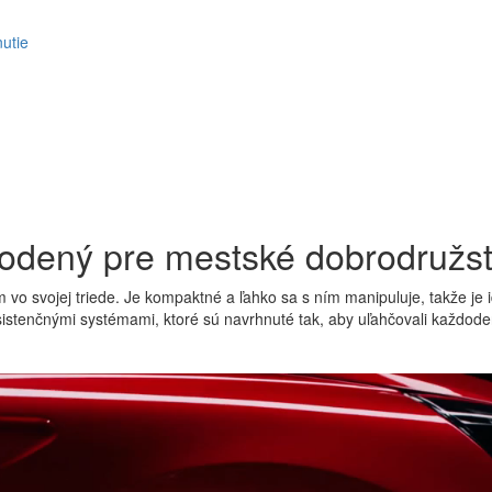
nutie
odený pre mestské dobrodružs
 vo svojej triede. Je kompaktné a ľahko sa s ním manipuluje, takže j
stenčnými systémami, ktoré sú navrhnuté tak, aby uľahčovali každode