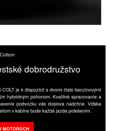
 Coltom
stské dobrodružstvo
 COLT je k dispozícii s dvomi čisto benzínovými
ým hybridným pohonom. Kvalitné spracovanie a
stavenie podvozku vás doslova nadchne. Vďaka
ailom v kabíne bude každá jazda potešením.
C O MOTOROCH