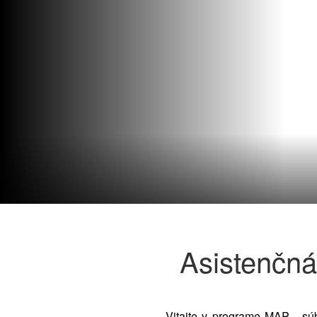
Asistenčn
Vitajte v programe MAP - sú