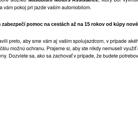
ka vám pokoj pri jazde vaším automobilom.
zabezpečí pomoc na cestách až na 15 rokov od kúpy novéh
ravili preto, aby sme vám aj vašim spolujazdcom, v prípade ak
väčšiu možnú ochranu. Prajeme si, aby ste nikdy nemuseli využiť
okyny. Dozviete sa, ako sa zachovať v prípade, že budete potrebo