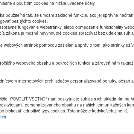
lasíte s použitím cookies na nižšie uvedené účely.
 použiteľná tak, že umožní základné funkcie, ako jej správne načíta
ovať bez týchto cookies.
právne fungovanie webstránky, alebo obmedzenie funkcionality webov
dľa zákona je možné nevyhnutné cookies spracúvať bez udelenia súhl
ie webových stránok pomocou zasielania správ o tom, ako stránky uží
ročilého webového obsahu a pokročilých funkcií a zároveň nám taktie
níctvom internetových prehliadačov personalizované ponuky, obsah a
ačidlo "POVOLIŤ VŠETKO" nám poskytujete súhlas s ich ukladaním na V
poskytovaniu personalizovaného obsahu na našich komunikačných kan
bo blokovať jednotlivé typy cookies. Toto môžete kedykoľvek zmeniť.
ies
.