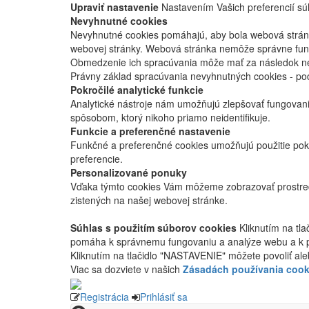
Upraviť nastavenie
Nastavením Vašich preferencií súh
Nevyhnutné cookies
Nevyhnutné cookies pomáhajú, aby bola webová stránka
webovej stránky. Webová stránka nemôže správne fung
Obmedzenie ich spracúvania môže mať za následok nes
Právny základ spracúvania nevyhnutných cookies - po
Pokročilé analytické funkcie
Analytické nástroje nám umožňujú zlepšovať fungovan
spôsobom, ktorý nikoho priamo neidentifikuje.
Funkcie a preferenčné nastavenie
Funkčné a preferenčné cookies umožňujú použitie pok
preferencie.
Personalizované ponuky
Vďaka týmto cookies Vám môžeme zobrazovať prostred
zistených na našej webovej stránke.
Súhlas s použitím súborov cookies
Kliknutím na tl
pomáha k správnemu fungovaniu a analýze webu a k 
Kliknutím na tlačidlo "NASTAVENIE" môžete povoliť ale
Viac sa dozviete v našich
Zásadách používania cook
Registrácia
Prihlásiť sa