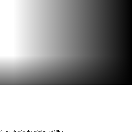
utý na zlepšenie vášho zážitku