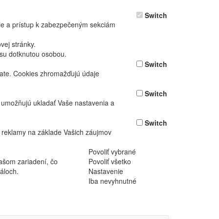
Switch
nie a prístup k zabezpečeným sekciám
ej stránky.
asu dotknutou osobou.
Switch
vate. Cookies zhromažďujú údaje
Switch
ž umožňujú ukladať Vaše nastavenia a
Switch
 reklamy na základe Vašich záujmov
Povoliť vybrané
ašom zariadení, čo
Povoliť všetko
áloch.
Nastavenie
Iba nevyhnutné