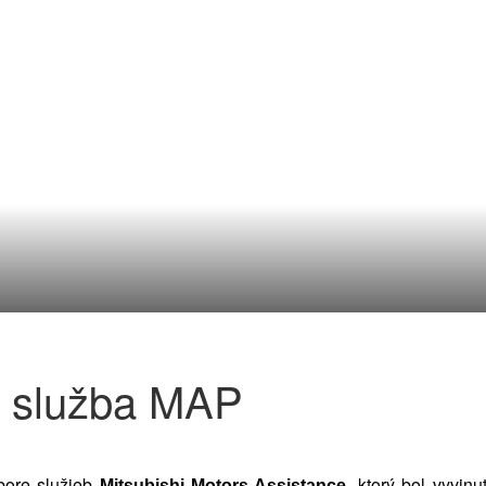
á služba MAP
bore služieb
, ktorý bol vyvin
Mitsubishi Motors Assistance