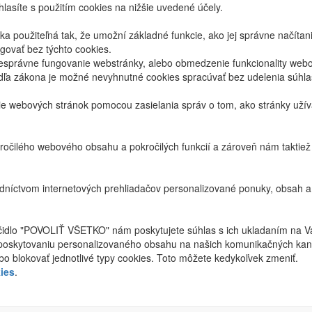
lasíte s použitím cookies na nižšie uvedené účely.
 použiteľná tak, že umožní základné funkcie, ako jej správne načíta
ovať bez týchto cookies.
právne fungovanie webstránky, alebo obmedzenie funkcionality webov
dľa zákona je možné nevyhnutné cookies spracúvať bez udelenia súhl
ie webových stránok pomocou zasielania správ o tom, ako stránky uží
ročilého webového obsahu a pokročilých funkcií a zároveň nám taktie
níctvom internetových prehliadačov personalizované ponuky, obsah a
ačidlo "POVOLIŤ VŠETKO" nám poskytujete súhlas s ich ukladaním na V
poskytovaniu personalizovaného obsahu na našich komunikačných kan
bo blokovať jednotlivé typy cookies. Toto môžete kedykoľvek zmeniť.
ies
.