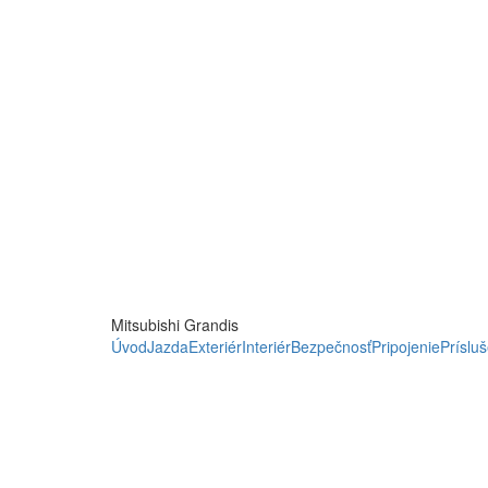
VARIABILNÝ A PRIESTRA
VSTAVANÉ ONLINE GOOG
OBJEDNAŤ TESTOVACIU JAZDU
Mitsubishi Grandis
Úvod
Jazda
Exteriér
Interiér
Bezpečnosť
Pripojenie
Príslu