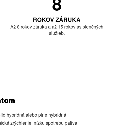
8
ROKOV ZÁRUKA
Až 8 rokov záruka a až 15 rokov asistenčných
služieb.
antom
ild hybridná alebo plne hybridná
cké zrýchlenie, nízku spotrebu paliva