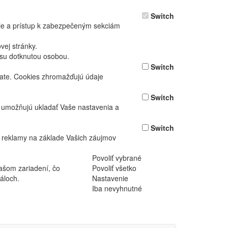
Switch
nie a prístup k zabezpečeným sekciám
ej stránky.
asu dotknutou osobou.
Switch
vate. Cookies zhromažďujú údaje
Switch
ž umožňujú ukladať Vaše nastavenia a
Switch
 reklamy na základe Vašich záujmov
Povoliť vybrané
ašom zariadení, čo
Povoliť všetko
áloch.
Nastavenie
Iba nevyhnutné