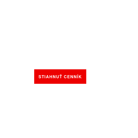
NÉ HYBRIDNÉ MOTORIZÁCIE
LÉ BEZPEČNOSTNÉ SYSTÉMY
STIAHNUŤ CENNÍK