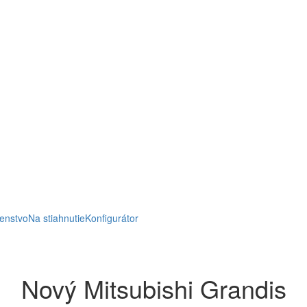
NNÝ INTERIÉR
ÚSPOR
LE SLUŽBY
VYSPE
POŽIADAŤ O PONUKU
šenstvo
Na stiahnutie
Konfigurátor
Nový Mitsubishi Grandis