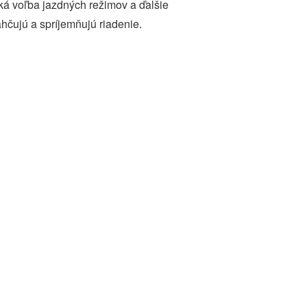
ká voľba jazdných režimov a ďalšie
ahčujú a spríjemňujú riadenie.