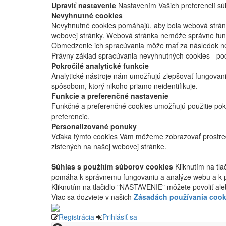
Upraviť nastavenie
Nastavením Vašich preferencií súh
Nevyhnutné cookies
Nevyhnutné cookies pomáhajú, aby bola webová stránka
webovej stránky. Webová stránka nemôže správne fung
Obmedzenie ich spracúvania môže mať za následok nes
Právny základ spracúvania nevyhnutných cookies - po
Pokročilé analytické funkcie
Analytické nástroje nám umožňujú zlepšovať fungovan
spôsobom, ktorý nikoho priamo neidentifikuje.
Funkcie a preferenčné nastavenie
Funkčné a preferenčné cookies umožňujú použitie pok
preferencie.
Personalizované ponuky
Vďaka týmto cookies Vám môžeme zobrazovať prostred
zistených na našej webovej stránke.
Súhlas s použitím súborov cookies
Kliknutím na tl
pomáha k správnemu fungovaniu a analýze webu a k 
Kliknutím na tlačidlo "NASTAVENIE" môžete povoliť ale
Viac sa dozviete v našich
Zásadách používania cook
Registrácia
Prihlásiť sa