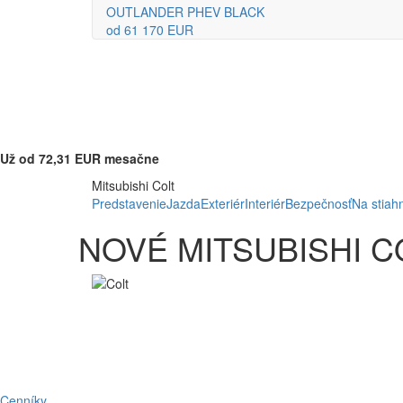
OUTLANDER PHEV BLACK
od 61 170 EUR
Už od 72,31 EUR mesačne
Mitsubishi Colt
Predstavenie
Jazda
Exteriér
Interiér
Bezpečnosť
Na stiah
NOVÉ MITSUBISHI C
Cenníky