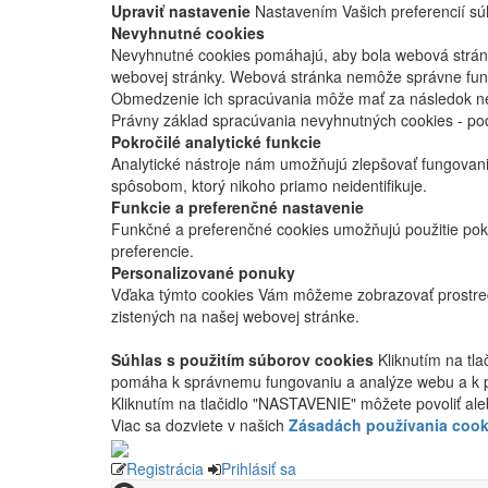
Upraviť nastavenie
Nastavením Vašich preferencií súh
Nevyhnutné cookies
Nevyhnutné cookies pomáhajú, aby bola webová stránka
webovej stránky. Webová stránka nemôže správne fung
Obmedzenie ich spracúvania môže mať za následok nes
Právny základ spracúvania nevyhnutných cookies - po
Pokročilé analytické funkcie
Analytické nástroje nám umožňujú zlepšovať fungovan
spôsobom, ktorý nikoho priamo neidentifikuje.
Funkcie a preferenčné nastavenie
Funkčné a preferenčné cookies umožňujú použitie pok
preferencie.
Personalizované ponuky
Vďaka týmto cookies Vám môžeme zobrazovať prostred
zistených na našej webovej stránke.
Súhlas s použitím súborov cookies
Kliknutím na tl
pomáha k správnemu fungovaniu a analýze webu a k 
Kliknutím na tlačidlo "NASTAVENIE" môžete povoliť ale
Viac sa dozviete v našich
Zásadách používania cook
Registrácia
Prihlásiť sa