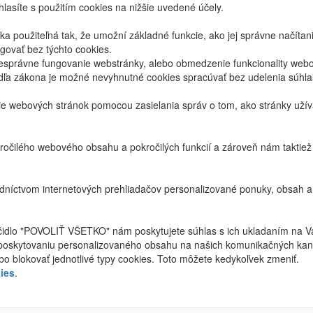
lasíte s použitím cookies na nižšie uvedené účely.
 použiteľná tak, že umožní základné funkcie, ako jej správne načíta
ovať bez týchto cookies.
právne fungovanie webstránky, alebo obmedzenie funkcionality webov
dľa zákona je možné nevyhnutné cookies spracúvať bez udelenia súhl
ie webových stránok pomocou zasielania správ o tom, ako stránky uží
ročilého webového obsahu a pokročilých funkcií a zároveň nám taktie
níctvom internetových prehliadačov personalizované ponuky, obsah a
ačidlo "POVOLIŤ VŠETKO" nám poskytujete súhlas s ich ukladaním na V
poskytovaniu personalizovaného obsahu na našich komunikačných kan
bo blokovať jednotlivé typy cookies. Toto môžete kedykoľvek zmeniť.
ies
.