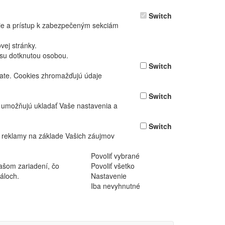
Switch
nie a prístup k zabezpečeným sekciám
ej stránky.
asu dotknutou osobou.
Switch
vate. Cookies zhromažďujú údaje
Switch
ž umožňujú ukladať Vaše nastavenia a
Switch
 reklamy na základe Vašich záujmov
Povoliť vybrané
ašom zariadení, čo
Povoliť všetko
áloch.
Nastavenie
Iba nevyhnutné