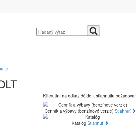
nutie
OLT
Kliknutím na odkaz dôjde k stiahnutiu požadov
Cenník a výbavy (benzínové verzie)
Stiahnuť
Katalóg
Stiahnuť