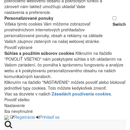
pokročilého webového obsahu a pokročilých funkcií a
zároveň nám taktiež umožňujú ukladať Vaše
nastavenia a preferencie.
Personalizované ponuky
Vďaka týmto cookies Vám môžeme zobrazovať
Switch
prostredníctvom internetových prehliadačov
personalizované ponuky, obsah a reklamy na základe
Vašich záujmov zistených na našej webovej stránke.
Povoliť vybrané
Súhlas s použitím súborov cookies
Kliknutím na tlačidlo
"POVOLIŤ VŠETKO" nám poskytujete súhlas s ich ukladaním na
Vašom zariadení, čo pomáha k správnemu fungovaniu a analýze
webu a k poskytovaniu personalizovaného obsahu na našich
komunikačných kanáloch.
Kliknutím na tlačidlo "NASTAVENIE" môžete povoliť alebo blokovať
jednotlivé typy cookies. Toto môžete kedykoľvek zmeniť.
Viac sa dozviete v našich
Zásadách používania cookies
.
Povoliť všetko
Nastavenie
Iba nevyhnutné
Registrácia
Prihlásiť sa