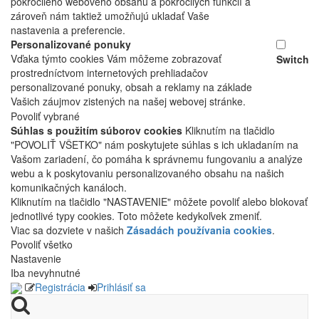
pokročilého webového obsahu a pokročilých funkcií a
zároveň nám taktiež umožňujú ukladať Vaše
nastavenia a preferencie.
Personalizované ponuky
Vďaka týmto cookies Vám môžeme zobrazovať
Switch
prostredníctvom internetových prehliadačov
personalizované ponuky, obsah a reklamy na základe
Vašich záujmov zistených na našej webovej stránke.
Povoliť vybrané
Súhlas s použitím súborov cookies
Kliknutím na tlačidlo
"POVOLIŤ VŠETKO" nám poskytujete súhlas s ich ukladaním na
Vašom zariadení, čo pomáha k správnemu fungovaniu a analýze
webu a k poskytovaniu personalizovaného obsahu na našich
komunikačných kanáloch.
Kliknutím na tlačidlo "NASTAVENIE" môžete povoliť alebo blokovať
jednotlivé typy cookies. Toto môžete kedykoľvek zmeniť.
Viac sa dozviete v našich
Zásadách používania cookies
.
Povoliť všetko
Nastavenie
Iba nevyhnutné
Registrácia
Prihlásiť sa