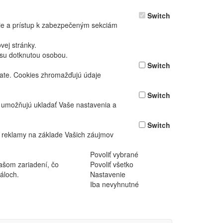
Switch
nie a prístup k zabezpečeným sekciám
ej stránky.
asu dotknutou osobou.
Switch
vate. Cookies zhromažďujú údaje
Switch
ž umožňujú ukladať Vaše nastavenia a
Switch
 reklamy na základe Vašich záujmov
Povoliť vybrané
ašom zariadení, čo
Povoliť všetko
áloch.
Nastavenie
Iba nevyhnutné