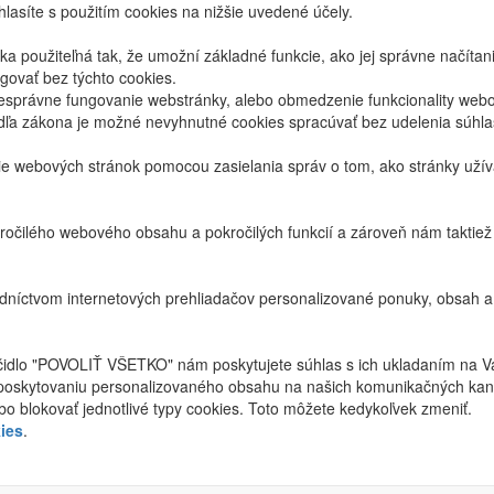
lasíte s použitím cookies na nižšie uvedené účely.
 použiteľná tak, že umožní základné funkcie, ako jej správne načíta
ovať bez týchto cookies.
právne fungovanie webstránky, alebo obmedzenie funkcionality webov
dľa zákona je možné nevyhnutné cookies spracúvať bez udelenia súhl
ie webových stránok pomocou zasielania správ o tom, ako stránky uží
ročilého webového obsahu a pokročilých funkcií a zároveň nám taktie
níctvom internetových prehliadačov personalizované ponuky, obsah a
ačidlo "POVOLIŤ VŠETKO" nám poskytujete súhlas s ich ukladaním na V
poskytovaniu personalizovaného obsahu na našich komunikačných kan
bo blokovať jednotlivé typy cookies. Toto môžete kedykoľvek zmeniť.
ies
.