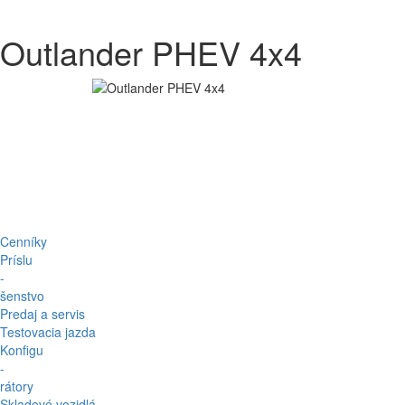
Outlander PHEV 4x4
Cenníky
Príslu
-
šenstvo
Predaj a servis
Testovacia jazda
Konfigu
-
rátory
Skladové vozidlá