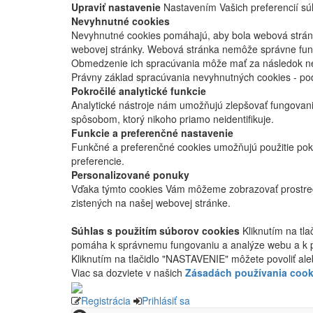
Upraviť nastavenie
Nastavením Vašich preferencií súh
Nevyhnutné cookies
Nevyhnutné cookies pomáhajú, aby bola webová stránka
webovej stránky. Webová stránka nemôže správne fung
Obmedzenie ich spracúvania môže mať za následok nes
Právny základ spracúvania nevyhnutných cookies - po
Pokročilé analytické funkcie
Analytické nástroje nám umožňujú zlepšovať fungovan
spôsobom, ktorý nikoho priamo neidentifikuje.
Funkcie a preferenčné nastavenie
Funkčné a preferenčné cookies umožňujú použitie pok
preferencie.
Personalizované ponuky
Vďaka týmto cookies Vám môžeme zobrazovať prostred
zistených na našej webovej stránke.
Súhlas s použitím súborov cookies
Kliknutím na tl
pomáha k správnemu fungovaniu a analýze webu a k 
Kliknutím na tlačidlo "NASTAVENIE" môžete povoliť ale
Viac sa dozviete v našich
Zásadách používania cook
Registrácia
Prihlásiť sa