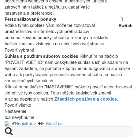
pokročilého webového obsahu a pokročilých funkcií a
zároveň nám taktiež umožňujú ukladať Vaše
nastavenia a preferencie.
Personalizované ponuky
Vďaka týmto cookies Vám môžeme zobrazovať
Switch
prostredníctvom internetových prehliadačov
personalizované ponuky, obsah a reklamy na základe
Vašich záujmov zistených na našej webovej stránke.
Povoliť vybrané
Súhlas s použitím súborov cookies
Kliknutím na tlačidlo
"POVOLIŤ VŠETKO" nám poskytujete súhlas s ich ukladaním na
Vašom zariadení, čo pomáha k správnemu fungovaniu a analýze
webu a k poskytovaniu personalizovaného obsahu na našich
komunikačných kanáloch.
Kliknutím na tlačidlo "NASTAVENIE" môžete povoliť alebo blokovať
jednotlivé typy cookies. Toto môžete kedykoľvek zmeniť.
Viac sa dozviete v našich
Zásadách používania cookies
.
Povoliť všetko
Nastavenie
Iba nevyhnutné
Registrácia
Prihlásiť sa