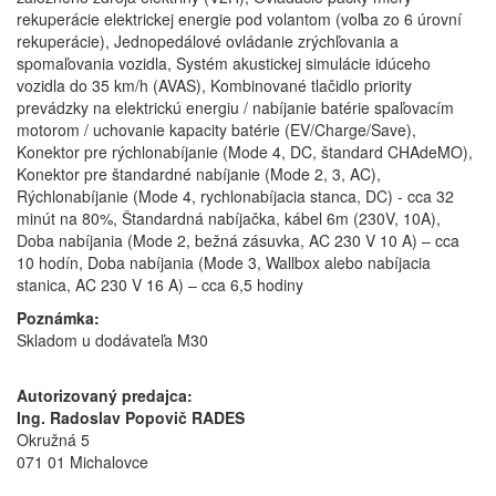
rekuperácie elektrickej energie pod volantom (voľba zo 6 úrovní
rekuperácie), Jednopedálové ovládanie zrýchľovania a
spomaľovania vozidla, Systém akustickej simulácie idúceho
vozidla do 35 km/h (AVAS), Kombinované tlačidlo priority
prevádzky na elektrickú energiu / nabíjanie batérie spaľovacím
motorom / uchovanie kapacity batérie (EV/Charge/Save),
Konektor pre rýchlonabíjanie (Mode 4, DC, štandard CHAdeMO),
Konektor pre štandardné nabíjanie (Mode 2, 3, AC),
Rýchlonabíjanie (Mode 4, rychlonabíjacia stanca, DC) - cca 32
minút na 80%, Štandardná nabíjačka, kábel 6m (230V, 10A),
Doba nabíjania (Mode 2, bežná zásuvka, AC 230 V 10 A) – cca
10 hodín, Doba nabíjania (Mode 3, Wallbox alebo nabíjacia
stanica, AC 230 V 16 A) – cca 6,5 hodiny
Poznámka:
Skladom u dodávateľa M30
Autorizovaný predajca:
Ing. Radoslav Popovič RADES
Okružná 5
071 01 Michalovce