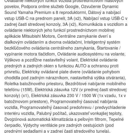
Ovládanie niektorých funkcií vozidla prostredníctvom hlasových
povelov, Podpora online služieb Google, Ozvučenie Dynamic
Sound Yamaha Premium s 8 reproduktormi, Dátový a nabíjací
vstup USB-C na prednom paneli, 3A (x2), Nabíjací vstup USB-C v
zadnej časti stredovej konzoly, 3A (x2), Komunikácia s vozidlom a
ovládanie niektorých jeho funkcií prostredníctvom mobilnej
aplikácie Mitsubishi Motors, Centrálne zamykanie dverí s
diaľkovým ovládaním a dvoma ovládačmi, Inteligentný systém
bezkľúčového ovládania centrálneho zamykania, Štartovanie /
vypínanie motora tlačidlom, Ovládanie audiosystému na volante,
Výškovo a pozdĺžne nastaviteľný volant, Elektrické ovládanie
predných a zadných okien s funkciou AUTO a ochranou proti
privretiu, Elektricky ovládané piate dvere (ovládanie pohybom
chodidla pod zadným nárazníkom, nastaviteľná výška otvárania),
Roletka batožinového priestoru, Bezdrôtové nabíjanie mobilného
telefónu (15W), Elektrická zásuvka 12V (v prednej časti stredovej
konzoly) (x1), Elektrická zásuvka 230 V / 1500 W (1x vzadu, 1x v
batožinovom priestore), Programovateľný časovač nabíjania
vozidla, Programovateľný časovač predohrevu / predvychladenie
interiéru vozidla, Palubný počítač, ukazovateľ vonkajšej teploty,
Dvojzónová automatická klimatizácia s peľovým filtrom, Tepelné
čerpadlo, Výdychy ventilácie pre zadných cestujúcich (pod
prednými sedadlami a v zadnej časti stredového tunela),