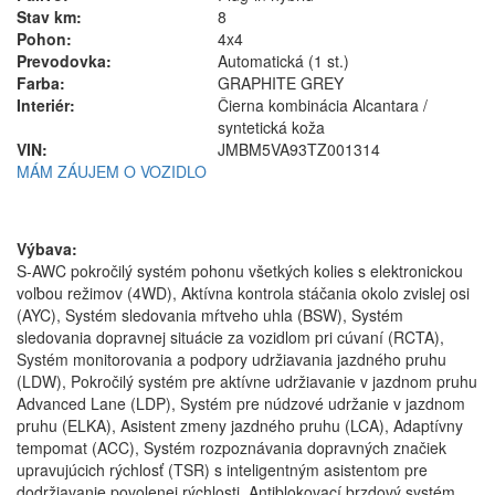
Stav km:
8
Pohon:
4x4
Prevodovka:
Automatická (1 st.)
Farba:
GRAPHITE GREY
Interiér:
Čierna kombinácia Alcantara /
syntetická koža
VIN:
JMBM5VA93TZ001314
MÁM ZÁUJEM O VOZIDLO
Výbava:
S-AWC pokročilý systém pohonu všetkých kolies s elektronickou
voľbou režimov (4WD), Aktívna kontrola stáčania okolo zvislej osi
(AYC), Systém sledovania mŕtveho uhla (BSW), Systém
sledovania dopravnej situácie za vozidlom pri cúvaní (RCTA),
Systém monitorovania a podpory udržiavania jazdného pruhu
(LDW), Pokročilý systém pre aktívne udržiavanie v jazdnom pruhu
Advanced Lane (LDP), Systém pre núdzové udržanie v jazdnom
pruhu (ELKA), Asistent zmeny jazdného pruhu (LCA), Adaptívny
tempomat (ACC), Systém rozpoznávania dopravných značiek
upravujúcich rýchlosť (TSR) s inteligentným asistentom pre
dodržiavanie povolenej rýchlosti, Antiblokovací brzdový systém