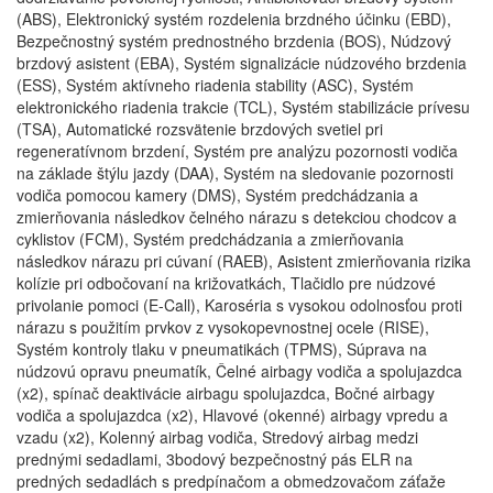
(ABS), Elektronický systém rozdelenia brzdného účinku (EBD),
Bezpečnostný systém prednostného brzdenia (BOS), Núdzový
brzdový asistent (EBA), Systém signalizácie núdzového brzdenia
(ESS), Systém aktívneho riadenia stability (ASC), Systém
elektronického riadenia trakcie (TCL), Systém stabilizácie prívesu
(TSA), Automatické rozsvätenie brzdových svetiel pri
regeneratívnom brzdení, Systém pre analýzu pozornosti vodiča
na základe štýlu jazdy (DAA), Systém na sledovanie pozornosti
vodiča pomocou kamery (DMS), Systém predchádzania a
zmierňovania následkov čelného nárazu s detekciou chodcov a
cyklistov (FCM), Systém predchádzania a zmierňovania
následkov nárazu pri cúvaní (RAEB), Asistent zmierňovania rizika
kolízie pri odbočovaní na križovatkách, Tlačidlo pre núdzové
privolanie pomoci (E-Call), Karoséria s vysokou odolnosťou proti
nárazu s použitím prvkov z vysokopevnostnej ocele (RISE),
Systém kontroly tlaku v pneumatikách (TPMS), Súprava na
núdzovú opravu pneumatík, Čelné airbagy vodiča a spolujazdca
(x2), spínač deaktivácie airbagu spolujazdca, Bočné airbagy
vodiča a spolujazdca (x2), Hlavové (okenné) airbagy vpredu a
vzadu (x2), Kolenný airbag vodiča, Stredový airbag medzi
prednými sedadlami, 3bodový bezpečnostný pás ELR na
predných sedadlách s predpínačom a obmedzovačom záťaže