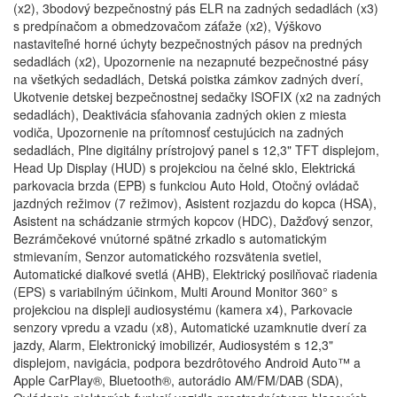
(x2), 3bodový bezpečnostný pás ELR na zadných sedadlách (x3)
s predpínačom a obmedzovačom záťaže (x2), Výškovo
nastaviteľné horné úchyty bezpečnostných pásov na predných
sedadlách (x2), Upozornenie na nezapnuté bezpečnostné pásy
na všetkých sedadlách, Detská poistka zámkov zadných dverí,
Ukotvenie detskej bezpečnostnej sedačky ISOFIX (x2 na zadných
sedadlách), Deaktivácia sťahovania zadných okien z miesta
vodiča, Upozornenie na prítomnosť cestujúcich na zadných
sedadlách, Plne digitálny prístrojový panel s 12,3" TFT displejom,
Head Up Display (HUD) s projekciou na čelné sklo, Elektrická
parkovacia brzda (EPB) s funkciou Auto Hold, Otočný ovládač
jazdných režimov (7 režimov), Asistent rozjazdu do kopca (HSA),
Asistent na schádzanie strmých kopcov (HDC), Dažďový senzor,
Bezrámčekové vnútorné spätné zrkadlo s automatickým
stmievaním, Senzor automatického rozsvätenia svetiel,
Automatické diaľkové svetlá (AHB), Elektrický posilňovač riadenia
(EPS) s variabilným účinkom, Multi Around Monitor 360° s
projekciou na displeji audiosystému (kamera x4), Parkovacie
senzory vpredu a vzadu (x8), Automatické uzamknutie dverí za
jazdy, Alarm, Elektronický imobilizér, Audiosystém s 12,3"
displejom, navigácia, podpora bezdrôtového Android Auto™ a
Apple CarPlay®, Bluetooth®, autorádio AM/FM/DAB (SDA),