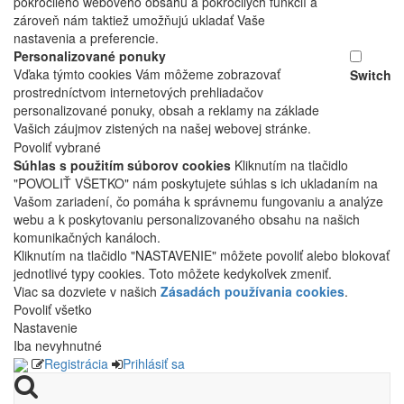
pokročilého webového obsahu a pokročilých funkcií a
zároveň nám taktiež umožňujú ukladať Vaše
nastavenia a preferencie.
Personalizované ponuky
Vďaka týmto cookies Vám môžeme zobrazovať
Switch
prostredníctvom internetových prehliadačov
personalizované ponuky, obsah a reklamy na základe
Vašich záujmov zistených na našej webovej stránke.
Povoliť vybrané
Súhlas s použitím súborov cookies
Kliknutím na tlačidlo
"POVOLIŤ VŠETKO" nám poskytujete súhlas s ich ukladaním na
Vašom zariadení, čo pomáha k správnemu fungovaniu a analýze
webu a k poskytovaniu personalizovaného obsahu na našich
komunikačných kanáloch.
Kliknutím na tlačidlo "NASTAVENIE" môžete povoliť alebo blokovať
jednotlivé typy cookies. Toto môžete kedykoľvek zmeniť.
Viac sa dozviete v našich
Zásadách používania cookies
.
Povoliť všetko
Nastavenie
Iba nevyhnutné
Registrácia
Prihlásiť sa