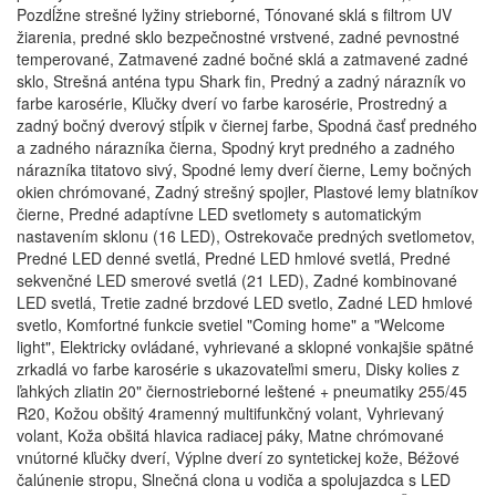
Pozdĺžne strešné lyžiny strieborné, Tónované sklá s filtrom UV
žiarenia, predné sklo bezpečnostné vrstvené, zadné pevnostné
temperované, Zatmavené zadné bočné sklá a zatmavené zadné
sklo, Strešná anténa typu Shark fin, Predný a zadný nárazník vo
farbe karosérie, Kľučky dverí vo farbe karosérie, Prostredný a
zadný bočný dverový stĺpik v čiernej farbe, Spodná časť predného
a zadného nárazníka čierna, Spodný kryt predného a zadného
nárazníka titatovo sivý, Spodné lemy dverí čierne, Lemy bočných
okien chrómované, Zadný strešný spojler, Plastové lemy blatníkov
čierne, Predné adaptívne LED svetlomety s automatickým
nastavením sklonu (16 LED), Ostrekovače predných svetlometov,
Predné LED denné svetlá, Predné LED hmlové svetlá, Predné
sekvenčné LED smerové svetlá (21 LED), Zadné kombinované
LED svetlá, Tretie zadné brzdové LED svetlo, Zadné LED hmlové
svetlo, Komfortné funkcie svetiel "Coming home" a "Welcome
light", Elektricky ovládané, vyhrievané a sklopné vonkajšie spätné
zrkadlá vo farbe karosérie s ukazovateľmi smeru, Disky kolies z
ľahkých zliatin 20" čiernostrieborné leštené + pneumatiky 255/45
R20, Kožou obšitý 4ramenný multifunkčný volant, Vyhrievaný
volant, Koža obšitá hlavica radiacej páky, Matne chrómované
vnútorné kľučky dverí, Výplne dverí zo syntetickej kože, Béžové
čalúnenie stropu, Slnečná clona u vodiča a spolujazdca s LED