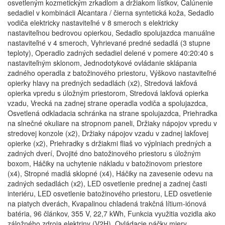
osvetleným kozmetickým zrkadlom a držiakom lístkov, Čalúnenie
sedadiel v kombinácii Alcantara / čierna syntetická koža, Sedadlo
vodiča elektricky nastaviteľné v 8 smeroch s elektricky
nastaviteľnou bedrovou opierkou, Sedadlo spolujazdca manuálne
nastaviteľné v 4 smeroch, Vyhrievané predné sedadlá (3 stupne
teploty), Operadlo zadných sedadiel delené v pomere 40:20:40 s
nastaviteľným sklonom, Jednodotykové ovládanie sklápania
zadného operadla z batožinového priestoru, Výškovo nastaviteľné
opierky hlavy na predných sedadlách (x2), Stredová lakťová
opierka vpredu s úložným priestorom, Stredová lakťová opierka
vzadu, Vrecká na zadnej strane operadla vodiča a spolujazdca,
Osvetlená odkladacia schránka na strane spolujazdca, Priehradka
na slnečné okuliare na stropnom paneli, Držiaky nápojov vpredu v
stredovej konzole (x2), Držiaky nápojov vzadu v zadnej lakťovej
opierke (x2), Priehradky s držiakmi fliaš vo výplniach predných a
zadných dverí, Dvojité dno batožinového priestoru s úložným
boxom, Háčiky na uchytenie nákladu v batožinovom priestore
(x4), Stropné madlá sklopné (x4), Háčiky na zavesenie odevu na
zadných sedadlách (x2), LED osvetlenie prednej a zadnej časti
interiéru, LED osvetlenie batožinového priestoru, LED osvetlenie
na piatych dverách, Kvapalinou chladená trakčná lítium-iónová
batéria, 96 článkov, 355 V, 22,7 kWh, Funkcia využitia vozidla ako
záložného zdroja elektriny (V2H), Ovládacie páčky miery