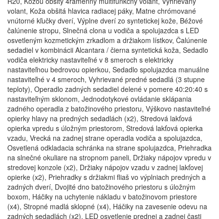
R20, Kožou obšitý 4ramenný multifunkčný volant, Vyhrievaný
volant, Koža obšitá hlavica radiacej páky, Matne chrómované
vnútorné kľučky dverí, Výplne dverí zo syntetickej kože, Béžové
čalúnenie stropu, Slnečná clona u vodiča a spolujazdca s LED
osvetleným kozmetickým zrkadlom a držiakom lístkov, Čalúnenie
sedadiel v kombinácii Alcantara / čierna syntetická koža, Sedadlo
vodiča elektricky nastaviteľné v 8 smeroch s elektricky
nastaviteľnou bedrovou opierkou, Sedadlo spolujazdca manuálne
nastaviteľné v 4 smeroch, Vyhrievané predné sedadlá (3 stupne
teploty), Operadlo zadných sedadiel delené v pomere 40:20:40 s
nastaviteľným sklonom, Jednodotykové ovládanie sklápania
zadného operadla z batožinového priestoru, Výškovo nastaviteľné
opierky hlavy na predných sedadlách (x2), Stredová lakťová
opierka vpredu s úložným priestorom, Stredová lakťová opierka
vzadu, Vrecká na zadnej strane operadla vodiča a spolujazdca,
Osvetlená odkladacia schránka na strane spolujazdca, Priehradka
na slnečné okuliare na stropnom paneli, Držiaky nápojov vpredu v
stredovej konzole (x2), Držiaky nápojov vzadu v zadnej lakťovej
opierke (x2), Priehradky s držiakmi fliaš vo výplniach predných a
zadných dverí, Dvojité dno batožinového priestoru s úložným
boxom, Háčiky na uchytenie nákladu v batožinovom priestore
(x4), Stropné madlá sklopné (x4), Háčiky na zavesenie odevu na
zadných sedadlách (x2), LED osvetlenie prednej a zadnej časti