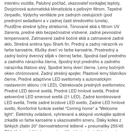
interiéru vozidla, Palubný počítač, ukazovateľ vonkajšej teploty,
Dvojzónová automatická klimatizácia s peľovým filtrom, Tepelné
čerpadlo, Výdychy ventilácie pre zadných cestujúcich (pod
prednými sedadlami a v zadnej časti stredového tunela),
Pozdĺžne strešné lyžiny strieborné, Tónované sklá s filtrom UV
žiarenia, predné sklo bezpečnostné vrstvené, zadné pevnostné
temperované, Zatmavené zadné bočné sklá a zatmavené zadné
sklo, Strešná anténa typu Shark fin, Predný a zadný nárazník vo
farbe karosérie, Kľučky dverí vo farbe karosérie, Prostredný a
zadný bočný dverový stĺpik v čiernej farbe, Spodná časť predného
a zadného nárazníka čierna, Spodný kryt predného a zadného
nárazníka titatovo sivý, Spodné lemy dverí čierne, Lemy bočných
okien chrómované, Zadný strešný spojler, Plastové lemy blatníkov
čierne, Predné adaptívne LED svetlomety s automatickým
nastavením sklonu (16 LED), Ostrekovače predných svetlometov,
Predné LED denné svetlá, Predné LED hmlové svetlá, Predné
sekvenčné LED smerové svetlá (21 LED), Zadné kombinované
LED svetlá, Tretie zadné brzdové LED svetlo, Zadné LED hmlové
svetlo, Komfortné funkcie svetiel "Coming home" a "Welcome
light", Elektricky ovládané, vyhrievané a sklopné vonkajšie spätné
zrkadlá vo farbe karosérie s ukazovateľmi smeru, Disky kolies z
ľahkých zliatin 20" čiernostrieborné leštené + pneumatiky 255/45