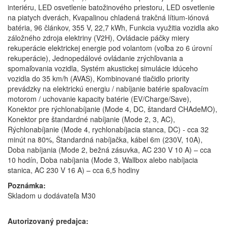
interiéru, LED osvetlenie batožinového priestoru, LED osvetlenie
na piatych dverách, Kvapalinou chladená trakčná lítium-iónová
batéria, 96 článkov, 355 V, 22,7 kWh, Funkcia využitia vozidla ako
záložného zdroja elektriny (V2H), Ovládacie páčky miery
rekuperácie elektrickej energie pod volantom (voľba zo 6 úrovní
rekuperácie), Jednopedálové ovládanie zrýchľovania a
spomaľovania vozidla, Systém akustickej simulácie idúceho
vozidla do 35 km/h (AVAS), Kombinované tlačidlo priority
prevádzky na elektrickú energiu / nabíjanie batérie spaľovacím
motorom / uchovanie kapacity batérie (EV/Charge/Save),
Konektor pre rýchlonabíjanie (Mode 4, DC, štandard CHAdeMO),
Konektor pre štandardné nabíjanie (Mode 2, 3, AC),
Rýchlonabíjanie (Mode 4, rychlonabíjacia stanca, DC) - cca 32
minút na 80%, Štandardná nabíjačka, kábel 6m (230V, 10A),
Doba nabíjania (Mode 2, bežná zásuvka, AC 230 V 10 A) – cca
10 hodín, Doba nabíjania (Mode 3, Wallbox alebo nabíjacia
stanica, AC 230 V 16 A) – cca 6,5 hodiny
Poznámka:
Skladom u dodávateľa M30
Autorizovaný predajca: