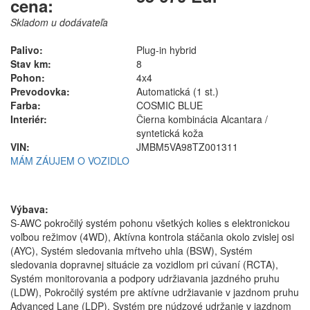
cena:
Skladom u dodávateľa
Palivo:
Plug-in hybrid
Stav km:
8
Pohon:
4x4
Prevodovka:
Automatická (1 st.)
Farba:
COSMIC BLUE
Interiér:
Čierna kombinácia Alcantara /
syntetická koža
VIN:
JMBM5VA98TZ001311
MÁM ZÁUJEM O VOZIDLO
Výbava:
S-AWC pokročilý systém pohonu všetkých kolies s elektronickou
voľbou režimov (4WD), Aktívna kontrola stáčania okolo zvislej osi
(AYC), Systém sledovania mŕtveho uhla (BSW), Systém
sledovania dopravnej situácie za vozidlom pri cúvaní (RCTA),
Systém monitorovania a podpory udržiavania jazdného pruhu
(LDW), Pokročilý systém pre aktívne udržiavanie v jazdnom pruhu
Advanced Lane (LDP), Systém pre núdzové udržanie v jazdnom