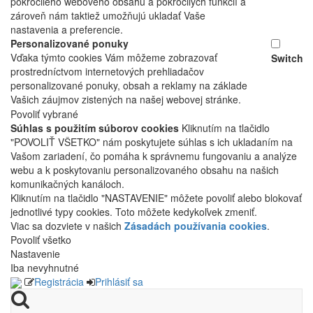
pokročilého webového obsahu a pokročilých funkcií a
zároveň nám taktiež umožňujú ukladať Vaše
nastavenia a preferencie.
Personalizované ponuky
Vďaka týmto cookies Vám môžeme zobrazovať
Switch
prostredníctvom internetových prehliadačov
personalizované ponuky, obsah a reklamy na základe
Vašich záujmov zistených na našej webovej stránke.
Povoliť vybrané
Súhlas s použitím súborov cookies
Kliknutím na tlačidlo
"POVOLIŤ VŠETKO" nám poskytujete súhlas s ich ukladaním na
Vašom zariadení, čo pomáha k správnemu fungovaniu a analýze
webu a k poskytovaniu personalizovaného obsahu na našich
komunikačných kanáloch.
Kliknutím na tlačidlo "NASTAVENIE" môžete povoliť alebo blokovať
jednotlivé typy cookies. Toto môžete kedykoľvek zmeniť.
Viac sa dozviete v našich
Zásadách používania cookies
.
Povoliť všetko
Nastavenie
Iba nevyhnutné
Registrácia
Prihlásiť sa