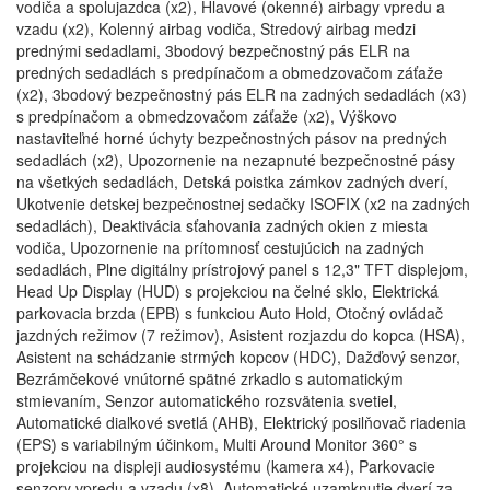
vodiča a spolujazdca (x2), Hlavové (okenné) airbagy vpredu a
vzadu (x2), Kolenný airbag vodiča, Stredový airbag medzi
prednými sedadlami, 3bodový bezpečnostný pás ELR na
predných sedadlách s predpínačom a obmedzovačom záťaže
(x2), 3bodový bezpečnostný pás ELR na zadných sedadlách (x3)
s predpínačom a obmedzovačom záťaže (x2), Výškovo
nastaviteľné horné úchyty bezpečnostných pásov na predných
sedadlách (x2), Upozornenie na nezapnuté bezpečnostné pásy
na všetkých sedadlách, Detská poistka zámkov zadných dverí,
Ukotvenie detskej bezpečnostnej sedačky ISOFIX (x2 na zadných
sedadlách), Deaktivácia sťahovania zadných okien z miesta
vodiča, Upozornenie na prítomnosť cestujúcich na zadných
sedadlách, Plne digitálny prístrojový panel s 12,3" TFT displejom,
Head Up Display (HUD) s projekciou na čelné sklo, Elektrická
parkovacia brzda (EPB) s funkciou Auto Hold, Otočný ovládač
jazdných režimov (7 režimov), Asistent rozjazdu do kopca (HSA),
Asistent na schádzanie strmých kopcov (HDC), Dažďový senzor,
Bezrámčekové vnútorné spätné zrkadlo s automatickým
stmievaním, Senzor automatického rozsvätenia svetiel,
Automatické diaľkové svetlá (AHB), Elektrický posilňovač riadenia
(EPS) s variabilným účinkom, Multi Around Monitor 360° s
projekciou na displeji audiosystému (kamera x4), Parkovacie
senzory vpredu a vzadu (x8), Automatické uzamknutie dverí za