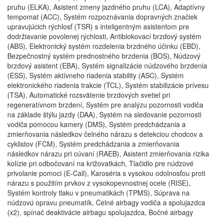
pruhu (ELKA), Asistent zmeny jazdného pruhu (LCA), Adaptívny
tempomat (ACC), Systém rozpoznávania dopravných značiek
upravujúcich rýchlosť (TSR) s inteligentným asistentom pre
dodržiavanie povolenej rýchlosti, Antiblokovací brzdový systém
(ABS), Elektronický systém rozdelenia brzdného účinku (EBD),
Bezpečnostný systém prednostného brzdenia (BOS), Núdzový
brzdový asistent (EBA), Systém signalizácie núdzového brzdenia
(ESS), Systém aktívneho riadenia stability (ASC), Systém
elektronického riadenia trakcie (TCL), Systém stabilizácie prívesu
(TSA), Automatické rozsvätenie brzdových svetiel pri
regeneratívnom brzdení, Systém pre analýzu pozornosti vodiča
na základe štýlu jazdy (DAA), Systém na sledovanie pozornosti
vodiča pomocou kamery (DMS), Systém predchádzania a
zmierňovania následkov čelného nárazu s detekciou chodcov a
cyklistov (FCM), Systém predchádzania a zmierňovania
následkov nárazu pri cúvaní (RAEB), Asistent zmierňovania rizika
kolízie pri odbočovaní na križovatkách, Tlačidlo pre núdzové
privolanie pomoci (E-Call), Karoséria s vysokou odolnosťou proti
nárazu s použitím prvkov z vysokopevnostnej ocele (RISE),
Systém kontroly tlaku v pneumatikách (TPMS), Súprava na
núdzovú opravu pneumatík, Čelné airbagy vodiča a spolujazdca
(x2), spínač deaktivácie airbagu spolujazdca, Bočné airbagy