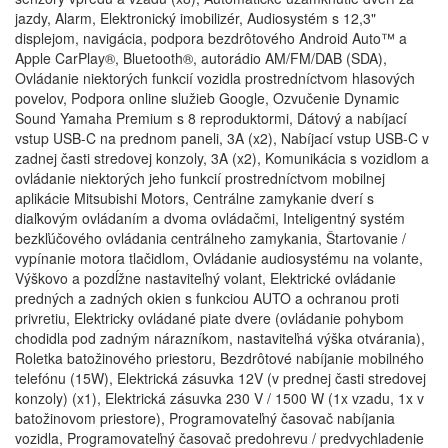
jazdy, Alarm, Elektronický imobilizér, Audiosystém s 12,3"
displejom, navigácia, podpora bezdrôtového Android Auto™ a
Apple CarPlay®, Bluetooth®, autorádio AM/FM/DAB (SDA),
Ovládanie niektorých funkcií vozidla prostredníctvom hlasových
povelov, Podpora online služieb Google, Ozvučenie Dynamic
Sound Yamaha Premium s 8 reproduktormi, Dátový a nabíjací
vstup USB-C na prednom paneli, 3A (x2), Nabíjací vstup USB-C v
zadnej časti stredovej konzoly, 3A (x2), Komunikácia s vozidlom a
ovládanie niektorých jeho funkcií prostredníctvom mobilnej
aplikácie Mitsubishi Motors, Centrálne zamykanie dverí s
diaľkovým ovládaním a dvoma ovládačmi, Inteligentný systém
bezkľúčového ovládania centrálneho zamykania, Štartovanie /
vypínanie motora tlačidlom, Ovládanie audiosystému na volante,
Výškovo a pozdĺžne nastaviteľný volant, Elektrické ovládanie
predných a zadných okien s funkciou AUTO a ochranou proti
privretiu, Elektricky ovládané piate dvere (ovládanie pohybom
chodidla pod zadným nárazníkom, nastaviteľná výška otvárania),
Roletka batožinového priestoru, Bezdrôtové nabíjanie mobilného
telefónu (15W), Elektrická zásuvka 12V (v prednej časti stredovej
konzoly) (x1), Elektrická zásuvka 230 V / 1500 W (1x vzadu, 1x v
batožinovom priestore), Programovateľný časovač nabíjania
vozidla, Programovateľný časovač predohrevu / predvychladenie