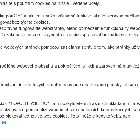
lasíte s použitím cookies na nižšie uvedené účely.
 použiteľná tak, že umožní základné funkcie, ako jej správne načíta
ovať bez týchto cookies.
právne fungovanie webstránky, alebo obmedzenie funkcionality webov
dľa zákona je možné nevyhnutné cookies spracúvať bez udelenia súhl
ie webových stránok pomocou zasielania správ o tom, ako stránky uží
ročilého webového obsahu a pokročilých funkcií a zároveň nám taktie
níctvom internetových prehliadačov personalizované ponuky, obsah a
ačidlo "POVOLIŤ VŠETKO" nám poskytujete súhlas s ich ukladaním na V
poskytovaniu personalizovaného obsahu na našich komunikačných kan
bo blokovať jednotlivé typy cookies. Toto môžete kedykoľvek zmeniť.
ies
.