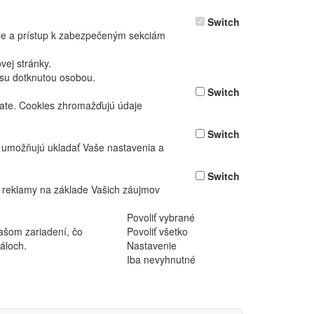
Switch
nie a prístup k zabezpečeným sekciám
ej stránky.
asu dotknutou osobou.
Switch
vate. Cookies zhromažďujú údaje
Switch
ž umožňujú ukladať Vaše nastavenia a
Switch
 reklamy na základe Vašich záujmov
Povoliť vybrané
ašom zariadení, čo
Povoliť všetko
áloch.
Nastavenie
Iba nevyhnutné