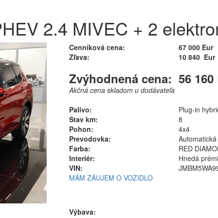
 PHEV 2.4 MIVEC + 2 elekt
Cenníková cena:
67 000 Eur
Zľava:
10 840 Eur
Zvýhodnená cena:
56 160
Akčná cena skladom u dodávateľa
Palivo:
Plug-in hybri
Stav km:
8
Pohon:
4x4
Prevodovka:
Automatická (
Farba:
RED DIAMO
Interiér:
Hnedá prémi
VIN:
JMBM5WA99
MÁM ZÁUJEM O VOZIDLO
Výbava: