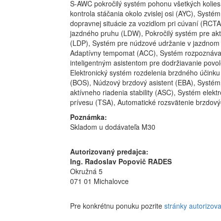
S-AWC pokročilý systém pohonu všetkých kolies 
kontrola stáčania okolo zvislej osi (AYC), Syst
dopravnej situácie za vozidlom pri cúvaní (RCT
jazdného pruhu (LDW), Pokročilý systém pre ak
(LDP), Systém pre núdzové udržanie v jazdnom 
Adaptívny tempomat (ACC), Systém rozpoznávani
inteligentným asistentom pre dodržiavanie povol
Elektronický systém rozdelenia brzdného účink
(BOS), Núdzový brzdový asistent (EBA), Systém
aktívneho riadenia stability (ASC), Systém elektr
prívesu (TSA), Automatické rozsvätenie brzdovýc
Poznámka:
Skladom u dodávateľa M30
Autorizovaný predajca:
Ing. Radoslav Popovič RADES
Okružná 5
071 01 Michalovce
Pre konkrétnu ponuku pozrite
stránky autorizov