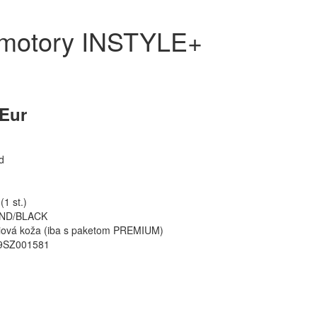
romotory INSTYLE+
 Eur
d
1 st.)
ND/BLACK
ová koža (iba s paketom PREMIUM)
SZ001581