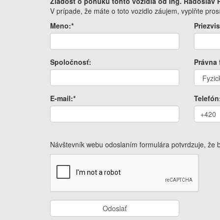
Žiadosť o ponuku tohto vozidla od Ing. Radoslav
V prípade, že máte o toto vozidlo záujem, vyplňte pr
Meno:*
Priezvis
Spoločnosť:
Právna 
E-mail:*
Telefón
Návštevník webu odoslaním formulára potvrdzuje, že
Odoslať