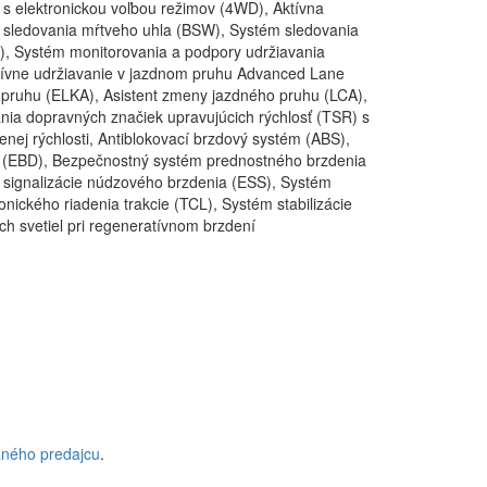
s elektronickou voľbou režimov (4WD), Aktívna
ém sledovania mŕtveho uhla (BSW), Systém sledovania
A), Systém monitorovania a podpory udržiavania
tívne udržiavanie v jazdnom pruhu Advanced Lane
pruhu (ELKA), Asistent zmeny jazdného pruhu (LCA),
a dopravných značiek upravujúcich rýchlosť (TSR) s
enej rýchlosti, Antiblokovací brzdový systém (ABS),
u (EBD), Bezpečnostný systém prednostného brzdenia
 signalizácie núdzového brzdenia (ESS), Systém
onického riadenia trakcie (TCL), Systém stabilizácie
h svetiel pri regeneratívnom brzdení
aného predajcu
.