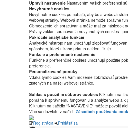
Upraviť nastavenie
Nastavením Vašich preferencií súh
Nevyhnutné cookies
Nevyhnutné cookies pomáhajú, aby bola webová stránka
webovej stránky. Webová stránka nemôže správne fung
Obmedzenie ich spracúvania môže mať za následok nes
Právny základ spracúvania nevyhnutných cookies - po
Pokročilé analytické funkcie
Analytické nástroje nám umožňujú zlepšovať fungovan
spôsobom, ktorý nikoho priamo neidentifikuje.
Funkcie a preferenčné nastavenie
Funkčné a preferenčné cookies umožňujú použitie pok
preferencie.
Personalizované ponuky
Vďaka týmto cookies Vám môžeme zobrazovať prostred
zistených na našej webovej stránke.
Súhlas s použitím súborov cookies
Kliknutím na tl
pomáha k správnemu fungovaniu a analýze webu a k 
Kliknutím na tlačidlo "NASTAVENIE" môžete povoliť ale
Viac sa dozviete v našich
Zásadách používania cook
Registrácia
Prihlásiť sa