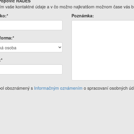
 Popovič RADES
osím vaše kontaktné údaje a v čo možno najkratšom možnom čase vás bu
ko:*
Poznámka:
forma:*
:*
 bol oboznámený s
Informačným oznámením
o spracovaní osobných úd