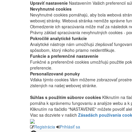
Upraviť nastavenie
Nastavením Vašich preferencií súh
Nevyhnutné cookies
Nevyhnutné cookies pomáhajú, aby bola webová stránka
webovej stránky. Webová stránka nemôže správne fung
Obmedzenie ich spracúvania môže mať za následok nes
Právny základ spracúvania nevyhnutných cookies - po
Pokročilé analytické funkcie
Analytické nástroje nám umožňujú zlepšovať fungovan
spôsobom, ktorý nikoho priamo neidentifikuje.
Funkcie a preferenčné nastavenie
Funkčné a preferenčné cookies umožňujú použitie pok
preferencie.
Personalizované ponuky
Vďaka týmto cookies Vám môžeme zobrazovať prostred
zistených na našej webovej stránke.
Súhlas s použitím súborov cookies
Kliknutím na tl
pomáha k správnemu fungovaniu a analýze webu a k 
Kliknutím na tlačidlo "NASTAVENIE" môžete povoliť ale
Viac sa dozviete v našich
Zásadách používania cook
Registrácia
Prihlásiť sa