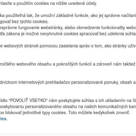
lasíte s použitím cookies na nižšie uvedené účely.
 použiteľná tak, že umožní základné funkcie, ako jej správne načíta
ovať bez týchto cookies.
právne fungovanie webstránky, alebo obmedzenie funkcionality webov
dľa zákona je možné nevyhnutné cookies spracúvať bez udelenia súhl
ie webových stránok pomocou zasielania správ o tom, ako stránky uží
ročilého webového obsahu a pokročilých funkcií a zároveň nám taktie
níctvom internetových prehliadačov personalizované ponuky, obsah a
ačidlo "POVOLIŤ VŠETKO" nám poskytujete súhlas s ich ukladaním na V
poskytovaniu personalizovaného obsahu na našich komunikačných kan
bo blokovať jednotlivé typy cookies. Toto môžete kedykoľvek zmeniť.
ies
.