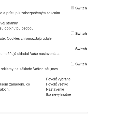
Switch
nie a prístup k zabezpečeným sekciám
ej stránky.
asu dotknutou osobou.
Switch
vate. Cookies zhromažďujú údaje
Switch
ž umožňujú ukladať Vaše nastavenia a
Switch
 reklamy na základe Vašich záujmov
Povoliť vybrané
ašom zariadení, čo
Povoliť všetko
áloch.
Nastavenie
Iba nevyhnutné