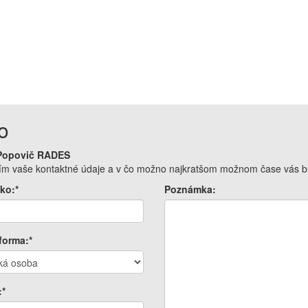
o
 Popovič RADES
osím vaše kontaktné údaje a v čo možno najkratšom možnom čase vás bu
ko:*
Poznámka:
forma:*
:*