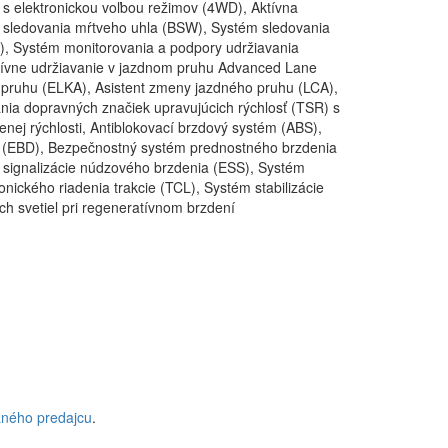
s elektronickou voľbou režimov (4WD), Aktívna
ém sledovania mŕtveho uhla (BSW), Systém sledovania
A), Systém monitorovania a podpory udržiavania
tívne udržiavanie v jazdnom pruhu Advanced Lane
pruhu (ELKA), Asistent zmeny jazdného pruhu (LCA),
a dopravných značiek upravujúcich rýchlosť (TSR) s
enej rýchlosti, Antiblokovací brzdový systém (ABS),
u (EBD), Bezpečnostný systém prednostného brzdenia
 signalizácie núdzového brzdenia (ESS), Systém
onického riadenia trakcie (TCL), Systém stabilizácie
h svetiel pri regeneratívnom brzdení
aného predajcu
.