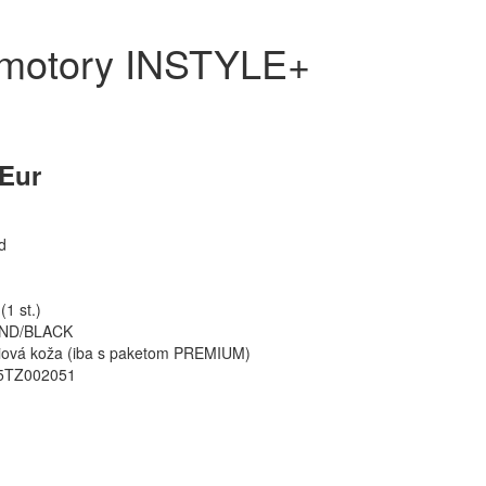
romotory INSTYLE+
 Eur
d
1 st.)
ND/BLACK
ová koža (iba s paketom PREMIUM)
TZ002051