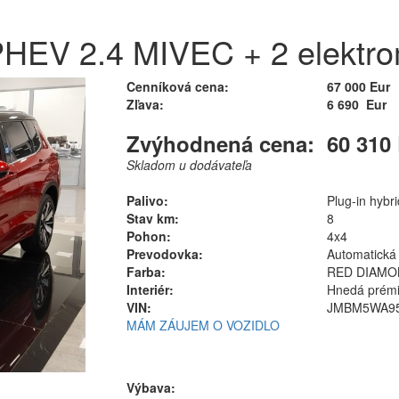
 PHEV 2.4 MIVEC + 2 elekt
Cenníková cena:
67 000 Eur
Zľava:
6 690 Eur
Zvýhodnená cena:
60 310
Skladom u dodávateľa
Palivo:
Plug-in hybri
Stav km:
8
Pohon:
4x4
Prevodovka:
Automatická (
Farba:
RED DIAMO
Interiér:
Hnedá prémi
VIN:
JMBM5WA95
MÁM ZÁUJEM O VOZIDLO
Výbava: