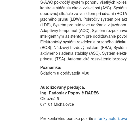
S-AWC pokročilý systém pohonu všetkých kolies 
kontrola stáčania okolo zvislej osi (AYC), Syst
dopravnej situácie za vozidlom pri cúvaní (RCT
jazdného pruhu (LDW), Pokročilý systém pre ak
(LDP), Systém pre núdzové udržanie v jazdnom 
Adaptívny tempomat (ACC), Systém rozpoznávani
inteligentným asistentom pre dodržiavanie povol
Elektronický systém rozdelenia brzdného účink
(BOS), Núdzový brzdový asistent (EBA), Systém
aktívneho riadenia stability (ASC), Systém elektr
prívesu (TSA), Automatické rozsvätenie brzdovýc
Poznámka:
Skladom u dodávateľa M30
Autorizovaný predajca:
Ing. Radoslav Popovič RADES
Okružná 5
071 01 Michalovce
Pre konkrétnu ponuku pozrite
stránky autorizov