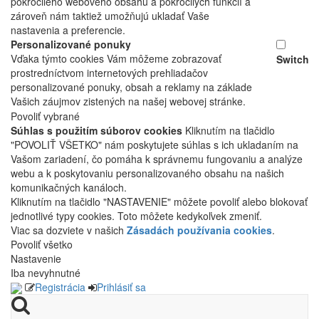
pokročilého webového obsahu a pokročilých funkcií a
zároveň nám taktiež umožňujú ukladať Vaše
nastavenia a preferencie.
Personalizované ponuky
Vďaka týmto cookies Vám môžeme zobrazovať
Switch
prostredníctvom internetových prehliadačov
personalizované ponuky, obsah a reklamy na základe
Vašich záujmov zistených na našej webovej stránke.
Povoliť vybrané
Súhlas s použitím súborov cookies
Kliknutím na tlačidlo
"POVOLIŤ VŠETKO" nám poskytujete súhlas s ich ukladaním na
Vašom zariadení, čo pomáha k správnemu fungovaniu a analýze
webu a k poskytovaniu personalizovaného obsahu na našich
komunikačných kanáloch.
Kliknutím na tlačidlo "NASTAVENIE" môžete povoliť alebo blokovať
jednotlivé typy cookies. Toto môžete kedykoľvek zmeniť.
Viac sa dozviete v našich
Zásadách používania cookies
.
Povoliť všetko
Nastavenie
Iba nevyhnutné
Registrácia
Prihlásiť sa