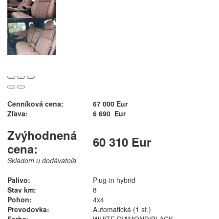
Cenníková cena:
67 000 Eur
Zľava:
6 690 Eur
Zvýhodnená
60 310 Eur
cena:
Skladom u dodávateľa
Palivo:
Plug-in hybrid
Stav km:
8
Pohon:
4x4
Prevodovka:
Automatická (1 st.)
Farba:
WHITE DIAMOND/BLACK