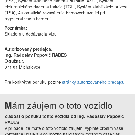
(ESS), Systém aktívneho riadenia stability (ASC), Systém
elektronického riadenia trakcie (TCL), Systém stabilizácie prívesu
(TSA), Automatické rozsvätenie brzdových svetiel pri
regeneratívnom brzdení
Poznámka:
Skladom u dodávateľa M30
Autorizovaný predajca:
Ing. Radoslav Popovič RADES
Okružná 5
071 01 Michalovce
Pre konkrétnu ponuku pozrite
stránky autorizovaného predajcu
.
M
ám záujem o toto vozidlo
Žiadosť o ponuku tohto vozidla od Ing. Radoslav Popovič
RADES
V prípade, že máte o toto vozidlo záujem, vyplňte prosím vaše
kontaktné údaje a v čo možno najkratšom možnom čase vás