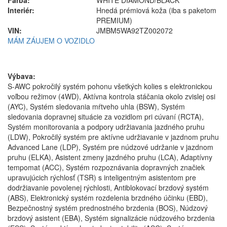
Interiér:
Hnedá prémiová koža (iba s paketom
PREMIUM)
VIN:
JMBM5WA92TZ002072
MÁM ZÁUJEM O VOZIDLO
Výbava:
S-AWC pokročilý systém pohonu všetkých kolies s elektronickou
voľbou režimov (4WD), Aktívna kontrola stáčania okolo zvislej osi
(AYC), Systém sledovania mŕtveho uhla (BSW), Systém
sledovania dopravnej situácie za vozidlom pri cúvaní (RCTA),
Systém monitorovania a podpory udržiavania jazdného pruhu
(LDW), Pokročilý systém pre aktívne udržiavanie v jazdnom pruhu
Advanced Lane (LDP), Systém pre núdzové udržanie v jazdnom
pruhu (ELKA), Asistent zmeny jazdného pruhu (LCA), Adaptívny
tempomat (ACC), Systém rozpoznávania dopravných značiek
upravujúcich rýchlosť (TSR) s inteligentným asistentom pre
dodržiavanie povolenej rýchlosti, Antiblokovací brzdový systém
(ABS), Elektronický systém rozdelenia brzdného účinku (EBD),
Bezpečnostný systém prednostného brzdenia (BOS), Núdzový
brzdový asistent (EBA), Systém signalizácie núdzového brzdenia