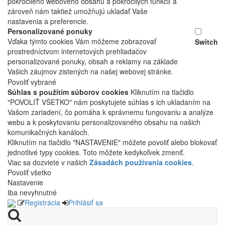
pokročilého webového obsahu a pokročilých funkcií a
zároveň nám taktiež umožňujú ukladať Vaše
nastavenia a preferencie.
Personalizované ponuky
Vďaka týmto cookies Vám môžeme zobrazovať
Switch
prostredníctvom internetových prehliadačov
personalizované ponuky, obsah a reklamy na základe
Vašich záujmov zistených na našej webovej stránke.
Povoliť vybrané
Súhlas s použitím súborov cookies
Kliknutím na tlačidlo
"POVOLIŤ VŠETKO" nám poskytujete súhlas s ich ukladaním na
Vašom zariadení, čo pomáha k správnemu fungovaniu a analýze
webu a k poskytovaniu personalizovaného obsahu na našich
komunikačných kanáloch.
Kliknutím na tlačidlo "NASTAVENIE" môžete povoliť alebo blokovať
jednotlivé typy cookies. Toto môžete kedykoľvek zmeniť.
Viac sa dozviete v našich
Zásadách používania cookies
.
Povoliť všetko
Nastavenie
Iba nevyhnutné
Registrácia
Prihlásiť sa