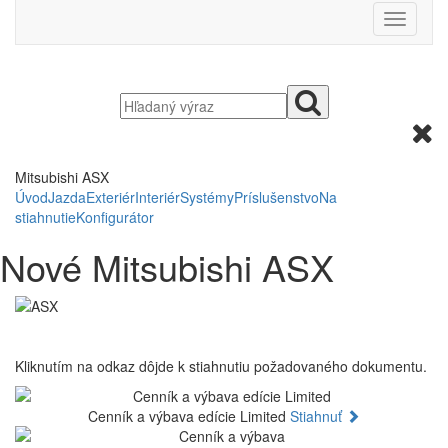
Mitsubishi ASX
Úvod
Jazda
Exteriér
Interiér
Systémy
Príslušenstvo
Na
stiahnutie
Konfigurátor
Nové Mitsubishi ASX
Kliknutím na odkaz dôjde k stiahnutiu požadovaného dokumentu.
Cenník a výbava edície Limited
Stiahnuť