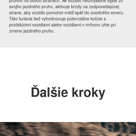
pruhov na oboch stranách. Ak vozidlo neúmyselne vyjde zo
svojho jazdného pruhu, aktivuje brzdy na zodpovedajúcej
strane, aby vozidlo pomohol vrátiť späť do úvodného smeru.
Táto funkcia tiež vyhodnocuje potenciálne kolízie s
protiidúcimi vozidlami alebo vozidlami v mŕtvom uhle pri
zmene jazdného pruhu.
Ďalšie kroky