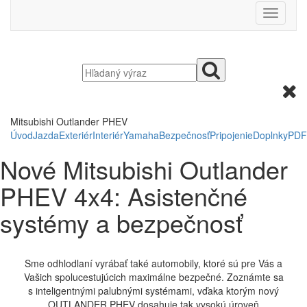
Mitsubishi Outlander PHEV
Úvod
Jazda
Exteriér
Interiér
Yamaha
Bezpečnosť
Pripojenie
Doplnky
PDF
Nové Mitsubishi Outlander
PHEV 4x4: Asistenčné
systémy a bezpečnosť
Sme odhlodlaní vyrábať také automobily, ktoré sú pre Vás a
Vašich spolucestujúcich maximálne bezpečné. Zoznámte sa
s inteligentnými palubnými systémami, vďaka ktorým nový
OUTLANDER PHEV dosahuje tak vysokú úroveň