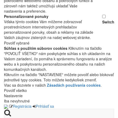
pokročilého webového obsahu a pokročilých funkcií a
zároveň nám taktiež umožňujú ukladať Vaše
nastavenia a preferencie.
Personalizované ponuky
Vďaka týmto cookies Vám môžeme zobrazovať
Switch
prostredníctvom internetových prehliadačov
personalizované ponuky, obsah a reklamy na základe
Vašich záujmov zistených na našej webovej stránke.
Povoliť vybrané
Súhlas s použitím súborov cookies
Kliknutím na tlačidlo
"POVOLIŤ VŠETKO" nám poskytujete súhlas s ich ukladaním na
Vašom zariadení, čo pomáha k správnemu fungovaniu a analýze
webu a k poskytovaniu personalizovaného obsahu na našich
komunikačných kanáloch.
Kliknutím na tlačidlo "NASTAVENIE" môžete povoliť alebo blokovať
jednotlivé typy cookies. Toto môžete kedykoľvek zmeniť.
Viac sa dozviete v našich
Zásadách používania cookies
.
Povoliť všetko
Nastavenie
Iba nevyhnutné
Registrácia
Prihlásiť sa