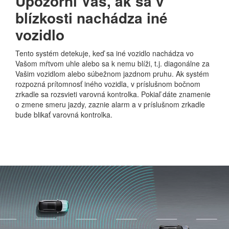
Upozorní Vás, ak sa v
blízkosti nachádza iné
vozidlo
Tento systém detekuje, keď sa iné vozidlo nachádza vo
Vašom mŕtvom uhle alebo sa k nemu blíži, t.j. diagonálne za
Vašim vozidlom alebo súbežnom jazdnom pruhu. Ak systém
rozpozná prítomnosť iného vozidla, v príslušnom bočnom
zrkadle sa rozsvieti varovná kontrolka. Pokiaľ dáte znamenie
o zmene smeru jazdy, zaznie alarm a v príslušnom zrkadle
bude blikať varovná kontrolka.