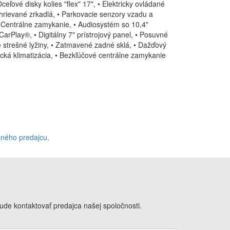
ceľové disky kolies "flex" 17", • Elektricky ovládané
hrievané zrkadlá, • Parkovacie senzory vzadu a
 Centrálne zamykanie, • Audiosystém so 10,4"
rPlay®, • Digitálny 7" prístrojový panel, • Posuvné
e strešné lyžiny, • Zatmavené zadné sklá, • Dažďový
cká klimatizácia, • Bezkľúčové centrálne zamykanie
aného predajcu
.
de kontaktovať predajca našej spoločnosti.