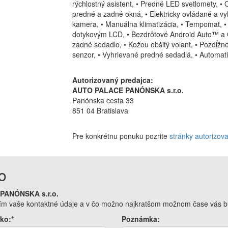
rýchlostný asistent, • Predné LED svetlomety, • O
predné a zadné okná, • Elektricky ovládané a vy
kamera, • Manuálna klimatizácia, • Tempomat, •
dotykovým LCD, • Bezdrôtové Android Auto™ a Ca
zadné sedadlo, • Kožou obšitý volant, • Pozdĺžn
senzor, • Vyhrievané predné sedadlá, • Automati
Autorizovaný predajca:
AUTO PALACE PANÓNSKA s.r.o.
Panónska cesta 33
851 04 Bratislava
Pre konkrétnu ponuku pozrite
stránky autorizov
o
 PANÓNSKA s.r.o.
osím vaše kontaktné údaje a v čo možno najkratšom možnom čase vás bu
ko:*
Poznámka: