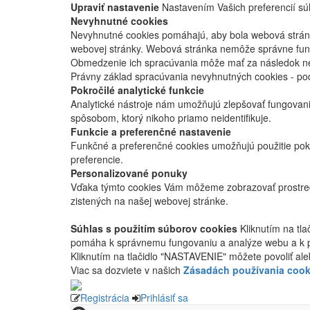
Upraviť nastavenie
Nastavením Vašich preferencií súh
Nevyhnutné cookies
Nevyhnutné cookies pomáhajú, aby bola webová stránka
webovej stránky. Webová stránka nemôže správne fung
Obmedzenie ich spracúvania môže mať za následok nes
Právny základ spracúvania nevyhnutných cookies - po
Pokročilé analytické funkcie
Analytické nástroje nám umožňujú zlepšovať fungovan
spôsobom, ktorý nikoho priamo neidentifikuje.
Funkcie a preferenčné nastavenie
Funkčné a preferenčné cookies umožňujú použitie pok
preferencie.
Personalizované ponuky
Vďaka týmto cookies Vám môžeme zobrazovať prostred
zistených na našej webovej stránke.
Súhlas s použitím súborov cookies
Kliknutím na tl
pomáha k správnemu fungovaniu a analýze webu a k 
Kliknutím na tlačidlo "NASTAVENIE" môžete povoliť ale
Viac sa dozviete v našich
Zásadách používania cook
Registrácia
Prihlásiť sa