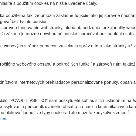
lasíte s použitím cookies na nižšie uvedené účely.
 použiteľná tak, že umožní základné funkcie, ako jej správne načíta
ovať bez týchto cookies.
právne fungovanie webstránky, alebo obmedzenie funkcionality webov
dľa zákona je možné nevyhnutné cookies spracúvať bez udelenia súhl
ie webových stránok pomocou zasielania správ o tom, ako stránky uží
ročilého webového obsahu a pokročilých funkcií a zároveň nám taktie
níctvom internetových prehliadačov personalizované ponuky, obsah a
ačidlo "POVOLIŤ VŠETKO" nám poskytujete súhlas s ich ukladaním na V
poskytovaniu personalizovaného obsahu na našich komunikačných kan
bo blokovať jednotlivé typy cookies. Toto môžete kedykoľvek zmeniť.
ies
.