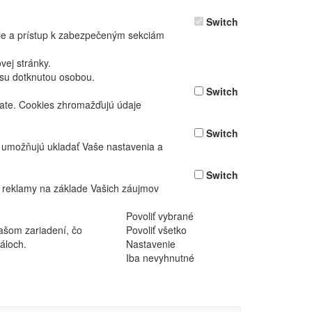
Switch
nie a prístup k zabezpečeným sekciám
ej stránky.
asu dotknutou osobou.
Switch
vate. Cookies zhromažďujú údaje
Switch
ž umožňujú ukladať Vaše nastavenia a
Switch
 reklamy na základe Vašich záujmov
Povoliť vybrané
ašom zariadení, čo
Povoliť všetko
áloch.
Nastavenie
Iba nevyhnutné