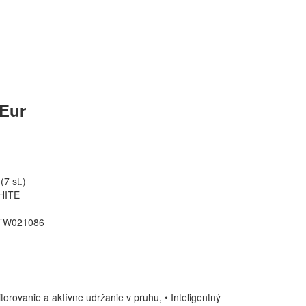
 Eur
7 st.)
HITE
TW021086
torovanie a aktívne udržanie v pruhu, • Inteligentný