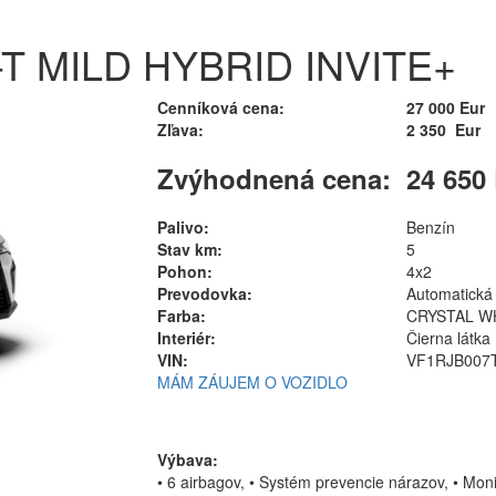
I-T MILD HYBRID INVITE+
Cenníková cena:
27 000 Eur
Zľava:
2 350 Eur
Zvýhodnená cena:
24 650
Palivo:
Benzín
Stav km:
5
Pohon:
4x2
Prevodovka:
Automatická (
Farba:
CRYSTAL W
Interiér:
Čierna látka
VIN:
VF1RJB007
MÁM ZÁUJEM O VOZIDLO
Výbava:
• 6 airbagov, • Systém prevencie nárazov, • Moni