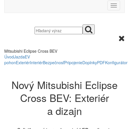
Mitsubishi Eclipse Cross BEV
Úvod
Jazda
EV
pohon
Exteriér
Interiér
Bezpečnosť
Pripojenie
Doplnky
PDF
Konfigurátor
Nový Mitsubishi Eclipse
Cross BEV: Exteriér
a dizajn