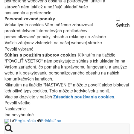
pokročilého webového obsahu a pokročilých funkcií a
zároveň nám taktiež umožňujú ukladať Vaše
nastavenia a preferencie.
Personalizované ponuky
Vďaka týmto cookies Vám môžeme zobrazovať
Switch
prostredníctvom internetových prehliadačov
personalizované ponuky, obsah a reklamy na základe
Vašich záujmov zistených na našej webovej stránke.
Povoliť vybrané
Súhlas s použitím súborov cookies
Kliknutím na tlačidlo
"POVOLIŤ VŠETKO" nám poskytujete súhlas s ich ukladaním na
Vašom zariadení, čo pomáha k správnemu fungovaniu a analýze
webu a k poskytovaniu personalizovaného obsahu na našich
komunikačných kanáloch.
Kliknutím na tlačidlo "NASTAVENIE" môžete povoliť alebo blokovať
jednotlivé typy cookies. Toto môžete kedykoľvek zmeniť.
Viac sa dozviete v našich
Zásadách používania cookies
.
Povoliť všetko
Nastavenie
Iba nevyhnutné
Registrácia
Prihlásiť sa