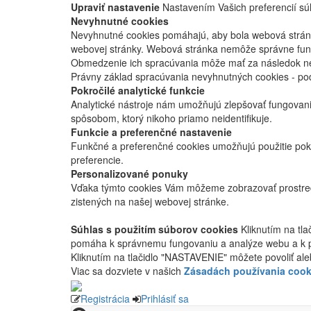
Upraviť nastavenie
Nastavením Vašich preferencií súh
Nevyhnutné cookies
Nevyhnutné cookies pomáhajú, aby bola webová stránka
webovej stránky. Webová stránka nemôže správne fung
Obmedzenie ich spracúvania môže mať za následok nes
Právny základ spracúvania nevyhnutných cookies - po
Pokročilé analytické funkcie
Analytické nástroje nám umožňujú zlepšovať fungovan
spôsobom, ktorý nikoho priamo neidentifikuje.
Funkcie a preferenčné nastavenie
Funkčné a preferenčné cookies umožňujú použitie pok
preferencie.
Personalizované ponuky
Vďaka týmto cookies Vám môžeme zobrazovať prostred
zistených na našej webovej stránke.
Súhlas s použitím súborov cookies
Kliknutím na tl
pomáha k správnemu fungovaniu a analýze webu a k 
Kliknutím na tlačidlo "NASTAVENIE" môžete povoliť ale
Viac sa dozviete v našich
Zásadách používania cook
Registrácia
Prihlásiť sa