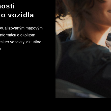
osti
ho vozidla
aktualizovaným mapovým
nformácií o okolitom
rakter vozovky, aktuálne
u.