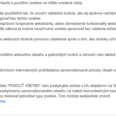
lasíte s použitím cookies na nižšie uvedené účely.
 použiteľná tak, že umožní základné funkcie, ako jej správne načíta
ovať bez týchto cookies.
právne fungovanie webstránky, alebo obmedzenie funkcionality webov
dľa zákona je možné nevyhnutné cookies spracúvať bez udelenia súhl
ie webových stránok pomocou zasielania správ o tom, ako stránky uží
ročilého webového obsahu a pokročilých funkcií a zároveň nám taktie
níctvom internetových prehliadačov personalizované ponuky, obsah a
ačidlo "POVOLIŤ VŠETKO" nám poskytujete súhlas s ich ukladaním na V
poskytovaniu personalizovaného obsahu na našich komunikačných kan
bo blokovať jednotlivé typy cookies. Toto môžete kedykoľvek zmeniť.
ies
.