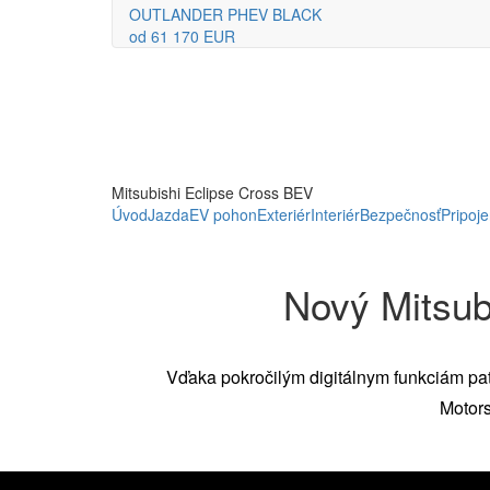
OUTLANDER PHEV BLACK
od 61 170 EUR
Mitsubishi Eclipse Cross BEV
Úvod
Jazda
EV pohon
Exteriér
Interiér
Bezpečnosť
Pripoje
Nový Mitsub
Vďaka pokročilým digitálnym funkciám pat
Motors