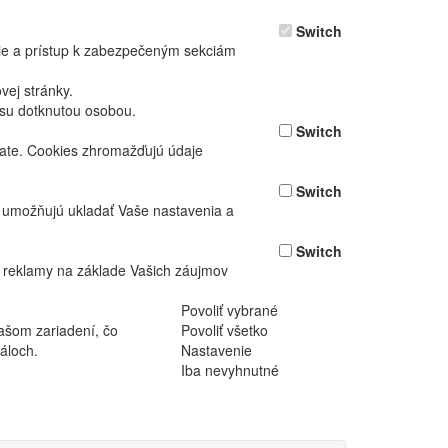
Switch
nie a prístup k zabezpečeným sekciám
ej stránky.
asu dotknutou osobou.
Switch
vate. Cookies zhromažďujú údaje
Switch
ž umožňujú ukladať Vaše nastavenia a
Switch
 reklamy na základe Vašich záujmov
Povoliť vybrané
ašom zariadení, čo
Povoliť všetko
áloch.
Nastavenie
Iba nevyhnutné