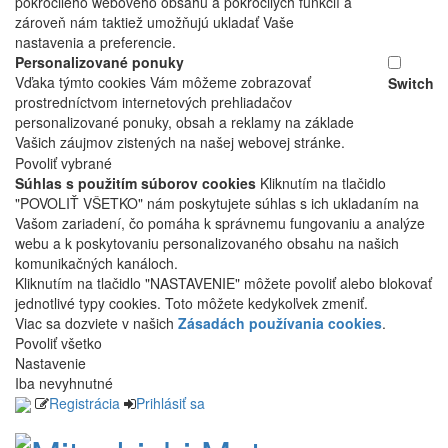
pokročilého webového obsahu a pokročilých funkcií a
zároveň nám taktiež umožňujú ukladať Vaše
nastavenia a preferencie.
Personalizované ponuky
Vďaka týmto cookies Vám môžeme zobrazovať
Switch
prostredníctvom internetových prehliadačov
personalizované ponuky, obsah a reklamy na základe
Vašich záujmov zistených na našej webovej stránke.
Povoliť vybrané
Súhlas s použitím súborov cookies
Kliknutím na tlačidlo
"POVOLIŤ VŠETKO" nám poskytujete súhlas s ich ukladaním na
Vašom zariadení, čo pomáha k správnemu fungovaniu a analýze
webu a k poskytovaniu personalizovaného obsahu na našich
komunikačných kanáloch.
Kliknutím na tlačidlo "NASTAVENIE" môžete povoliť alebo blokovať
jednotlivé typy cookies. Toto môžete kedykoľvek zmeniť.
Viac sa dozviete v našich
Zásadách používania cookies
.
Povoliť všetko
Nastavenie
Iba nevyhnutné
Registrácia
Prihlásiť sa