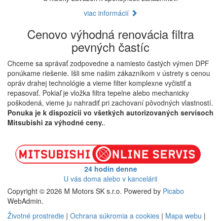
viac informácií
Cenovo výhodná renovácia filtra
pevných častíc
Chceme sa správať zodpovedne a namiesto častých výmen DPF
ponúkame riešenie. Išli sme našim zákazníkom v ústrety s cenou
opráv drahej technológie a vieme filter komplexne vyčistiť a
repasovať. Pokiaľ je vložka filtra tepelne alebo mechanicky
poškodená, vieme ju nahradiť pri zachovaní pôvodných vlastností.
Ponuka je k dispozícii vo všetkých autorizovaných servisoch
Mitsubishi za výhodné ceny.
.
24 hodín denne
U vás doma alebo v kancelárii
Copyright © 2026 M Motors SK s.r.o. Powered by
Picabo
WebAdmin.
Životné prostredie
|
Ochrana súkromia a cookies
|
Mapa webu
|