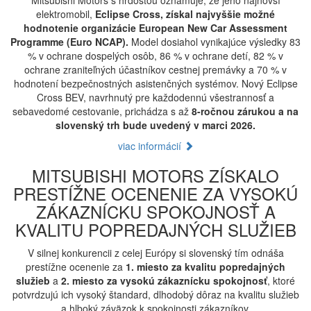
Mitsubishi Motors s hrdosťou oznamuje, že jeho najnovší
elektromobil,
Eclipse Cross, získal najvyššie možné
hodnotenie organizácie European New Car Assessment
Programme (Euro NCAP).
Model dosiahol vynikajúce výsledky 83
% v ochrane dospelých osôb, 86 % v ochrane detí, 82 % v
ochrane zraniteľných účastníkov cestnej premávky a 70 % v
hodnotení bezpečnostných asistenčných systémov. Nový Eclipse
Cross BEV, navrhnutý pre každodennú všestrannosť a
sebavedomé cestovanie, prichádza s až
8-ročnou zárukou a na
slovenský trh bude uvedený v marci 2026.
viac informácií
MITSUBISHI MOTORS ZÍSKALO
PRESTÍŽNE OCENENIE ZA VYSOKÚ
ZÁKAZNÍCKU SPOKOJNOSŤ A
KVALITU POPREDAJNÝCH SLUŽIEB
V silnej konkurencii z celej Európy si slovenský tím odnáša
prestížne ocenenie za
1. miesto za kvalitu popredajných
služieb
a
2. miesto za vysokú zákaznícku spokojnosť
, ktoré
potvrdzujú ich vysoký štandard, dlhodobý dôraz na kvalitu služieb
a hlboký záväzok k spokojnosti zákazníkov.